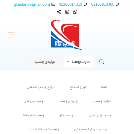
gluedana@gmail.com
02166914310
02166914300
Languages
تولیدی چسب
همه
ابر و اسفنج
انواع چسب صنعتی
تولید چسب
تولیدی چسب
چسب برزنتی
چسب پلی اتیلن
چسب دار
چسب دوطرفه
چسب دوطرفه صنعتی
چسب دوطرفه کاغذی