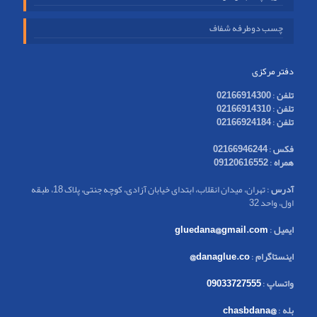
چسب دوطرفه شفاف
دفتر مرکزی
تلفن
:
02166914300
تلفن
:
02166914310
تلفن
:
02166924184
فکس
:
02166946244
همراه
:
09120616552
آدرس
: تهران، میدان انقلاب، ابتدای خیابان آزادی، کوچه جنتی، پلاک 18، طبقه
اول، واحد 32
ایمیل
:
gluedana@gmail.com
اینستاگرام
:
danaglue.co@
واتساپ
:
09033727555
بله
:
@chasbdana