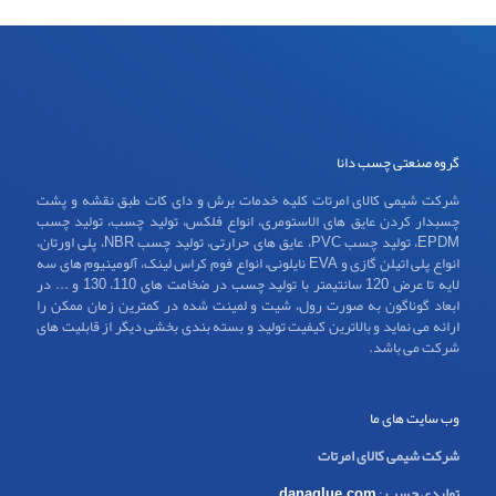
گروه صنعتی چسب دانا
شرکت شیمی کالای امرتات کلیه خدمات برش و دای کات طبق نقشه و پشت
چسبدار کردن عایق های الاستومری، انواع فلکس، تولید چسب، تولید چسب
EPDM، تولید چسب PVC، عایق های حرارتی، تولید چسب NBR، پلی اورتان،
انواع پلی اتیلن گازی و EVA نایلونی، انواع فوم کراس لینک، آلومینیوم های سه
لایه تا عرض 120 سانتیمتر با تولید چسب در ضخامت های 110، 130 و ... در
ابعاد گوناگون به صورت رول، شیت و لمینت شده در کمترین زمان ممکن را
ارائه می نماید و بالاترین کیفیت تولید و بسته بندی بخشی دیگر از قابلیت های
شرکت می باشد.
وب سایت های ما
شرکت شیمی کالای امرتات
تولیدی چسب
:
danaglue.com