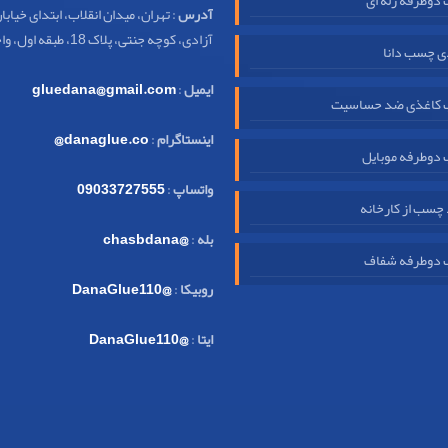
آدرس
: تهران، میدان انقلاب، ابتدای خیابا
آزادی، کوچه جنتی، پلاک 18، طبقه اول، واحد 32
ی چسب دانا
ایمیل
:
gluedana@gmail.com
کاغذی ضد حساسیت
اینستاگرام
:
danaglue.co@
دوطرفه موبایل
واتساپ
:
09033727555
چسب از کارخانه
بله
:
@chasbdana
دوطرفه شفاف
روبیکا
:
@DanaGlue110
ایتا
:
@DanaGlue110