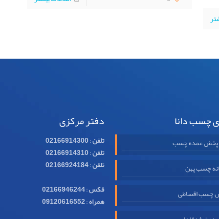
شتر
ی چسب دانا
دفتر مرکزی
تلفن
:
02166914300
 پخش عمده چسب
تلفن
:
02166914310
تلفن
:
02166924184
نه چسب پهن
فکس
:
02166946244
 چسب اقساطی
همراه
:
09120616552
وطرفه ژله ای