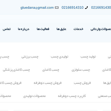
gluedana@gmail.com
02166914310
021669143
صولات وارداتی
خدمات
عایق ها
فعالیت ها
درباره ما
تماس
ی
تولید چسب
تولیدی چسب
چسب برزنتی
چسب پلی
کاغذی
چسب سلولزی
چسب کاغذی
چسب کاغذی پزشکی
یق ها
فروش چسب
فروش چسب دوطرفه
فروش چسب کاغ
ب صنعتی
کاربرد چسب دوطرفه
محصولات تولیدی
محصولات 