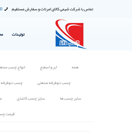
تماس با شرکت شیمی کالای امرتات و سفارش مستقیم
00
تولیدات
مح
همه
ابر و اسفنج
انواع چسب صنعت
چسب دوطرفه صنعتی
چسب دوطرفه 
سایر چسب ها
سایز چسب کاغذی
عا
قیمت چس