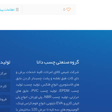
0
اطلاعات بی
گروه صنعتی چسب دانا
تولید
شرکت شیمی کالای امرتات کلیه خدمات برش و
مرکز
دای کات طبق نقشه و پشت چسبدار کردن عایق
های الاستومری، انواع فلکس، تولید چسب، تولید
کارخا
چسب EPDM، تولید چسب PVC، عایق های
حرارتی، تولید چسب NBR، پلی اورتان، انواع پلی
فروش
اتیلن گازی و EVA نایلونی، انواع فوم کراس لینک،
آلومینیوم های سه لایه تا عرض 120 سانتیمتر با
چسب د