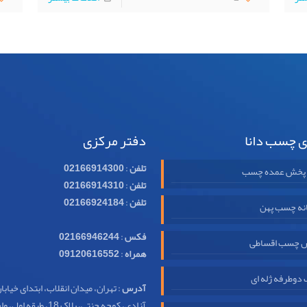
ی چسب دانا
دفتر مرکزی
تلفن
:
02166914300
 پخش عمده چسب
تلفن
:
02166914310
تلفن
:
02166924184
نه چسب پهن
فکس
:
02166946244
 چسب اقساطی
همراه
:
09120616552
وطرفه ژله ای
آدرس
: تهران، میدان انقلاب، ابتدای خیابا
آزادی، کوچه جنتی، پلاک 18، طبقه اول، واحد 32