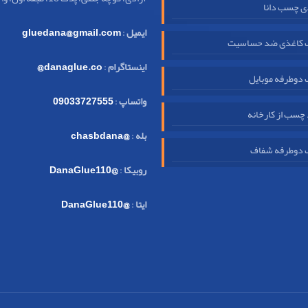
ی چسب دانا
ایمیل
:
gluedana@gmail.com
کاغذی ضد حساسیت
اینستاگرام
:
danaglue.co@
دوطرفه موبایل
واتساپ
:
09033727555
چسب از کارخانه
بله
:
@chasbdana
دوطرفه شفاف
روبیکا
:
@DanaGlue110
ایتا
:
@DanaGlue110