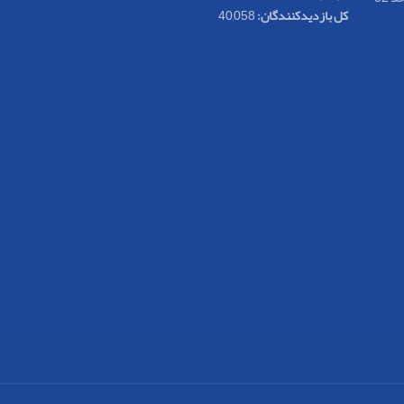
کل بازدیدکنند‌گان:
40,058