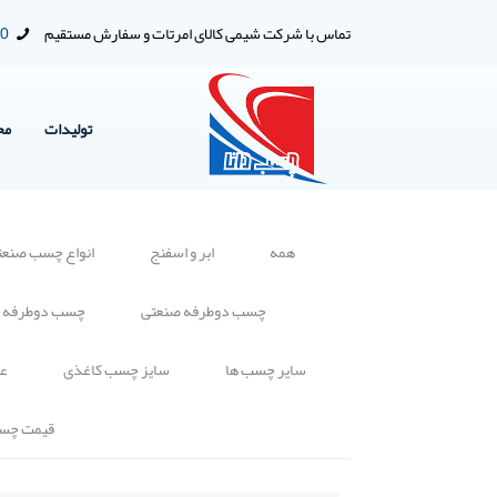
تماس با شرکت شیمی کالای امرتات و سفارش مستقیم
00
تولیدات
مح
همه
ابر و اسفنج
انواع چسب صنعت
چسب دوطرفه صنعتی
چسب دوطرفه 
سایر چسب ها
سایز چسب کاغذی
عا
قیمت چس