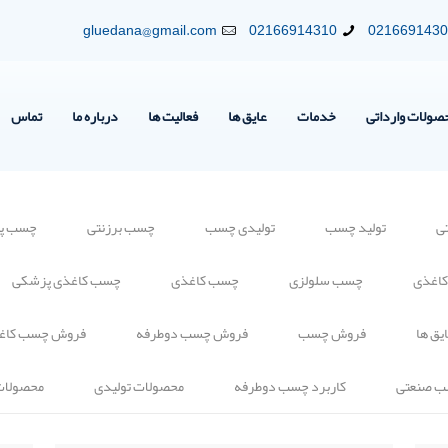
gluedana@gmail.com
02166914310
021669143
صولات وارداتی
خدمات
عایق ها
فعالیت ها
درباره ما
تماس
ی
تولید چسب
تولیدی چسب
چسب برزنتی
چسب پلی
کاغذی
چسب سلولزی
چسب کاغذی
چسب کاغذی پزشکی
یق ها
فروش چسب
فروش چسب دوطرفه
فروش چسب کاغ
ب صنعتی
کاربرد چسب دوطرفه
محصولات تولیدی
محصولات 