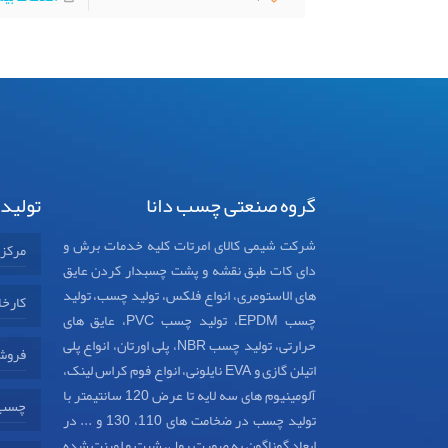
گروه صنعتی چسب دانا
تولید
شرکت شیمی کالای امرتات کلیه خدمات برش و
مرکز
دای کات طبق نقشه و پشت چسبدار کردن عایق
های الاستومری، انواع فلکس، تولید چسب، تولید
کارخا
چسب EPDM، تولید چسب PVC، عایق های
حرارتی، تولید چسب NBR، پلی اورتان، انواع پلی
فروش
اتیلن گازی و EVA نایلونی، انواع فوم کراس لینک،
آلومینیوم های سه لایه تا عرض 120 سانتیمتر با
چسب د
تولید چسب در ضخامت های 110، 130 و ... در
ابعاد گوناگون به صورت رول، شیت و لمینت شده