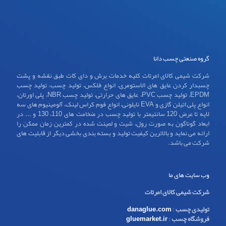
گروه صنعتی چسب دانا
شرکت شیمی کالای امرتات کلیه خدمات برش و دای کات طبق نقشه و پشت
چسبدار کردن عایق های الاستومری، انواع فلکس، تولید چسب، تولید چسب
EPDM، تولید چسب PVC، عایق های حرارتی، تولید چسب NBR، پلی اورتان،
انواع پلی اتیلن گازی و EVA نایلونی، انواع فوم کراس لینک، آلومینیوم های سه
لایه تا عرض 120 سانتیمتر با تولید چسب در ضخامت های 110، 130 و ... در
ابعاد گوناگون به صورت رول، شیت و لمینت شده در کمترین زمان ممکن را
ارائه می نماید و بالاترین کیفیت تولید و بسته بندی بخشی دیگر از قابلیت های
شرکت می باشد.
وب سایت های ما
شرکت شیمی کالای امرتات
تولیدی چسب
:
danaglue.com
فروشگاه چسب
:
gluemarket.ir