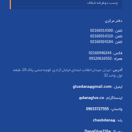
چسب دوطرفه شفاف
دفتر مرکزی
تلفن
:
02166914300
تلفن
:
02166914310
تلفن
:
02166924184
فکس
:
02166946244
همراه
:
09120616552
آدرس
: تهران، میدان انقلاب، ابتدای خیابان آزادی، کوچه جنتی، پلاک 18، طبقه
اول، واحد 32
ایمیل
:
gluedana@gmail.com
اینستاگرام
:
danaglue.co@
واتساپ
:
09033727555
بله
:
@chasbdana
روبیکا
:
@DanaGlue110