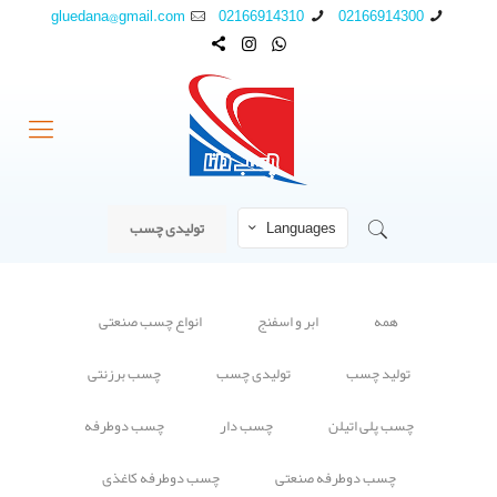
gluedana@gmail.com
02166914310
02166914300
Languages
تولیدی چسب
همه
ابر و اسفنج
انواع چسب صنعتی
تولید چسب
تولیدی چسب
چسب برزنتی
چسب پلی اتیلن
چسب دار
چسب دوطرفه
چسب دوطرفه صنعتی
چسب دوطرفه کاغذی