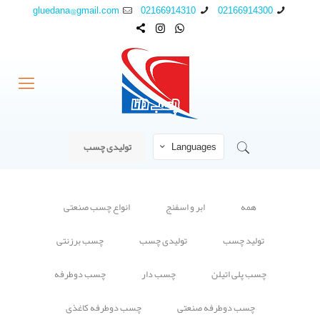
gluedana@gmail.com
02166914310
02166914300
Languages
تولیدی چسب
همه
ابر و اسفنج
انواع چسب صنعتی
تولید چسب
تولیدی چسب
چسب برزنتی
چسب پلی اتیلن
چسب دار
چسب دوطرفه
چسب دوطرفه صنعتی
چسب دوطرفه کاغذی