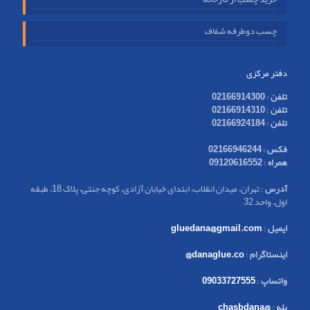
چسب دوطرفه شفاف
دفتر مرکزی
تلفن
:
02166914300
تلفن
:
02166914310
تلفن
:
02166924184
فکس
:
02166946244
همراه
:
09120616552
آدرس
: تهران، میدان انقلاب، ابتدای خیابان آزادی، کوچه جنتی، پلاک 18، طبقه
اول، واحد 32
ایمیل
:
gluedana@gmail.com
اینستاگرام
:
danaglue.co@
واتساپ
:
09033727555
بله
:
@chasbdana