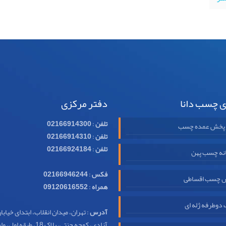
ی چسب دانا
دفتر مرکزی
تلفن
:
02166914300
 پخش عمده چسب
تلفن
:
02166914310
تلفن
:
02166924184
نه چسب پهن
فکس
:
02166946244
 چسب اقساطی
همراه
:
09120616552
وطرفه ژله ای
آدرس
: تهران، میدان انقلاب، ابتدای خیابا
آزادی، کوچه جنتی، پلاک 18، طبقه اول، واحد 32