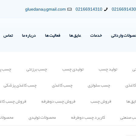
gluedana@gmail.com
02166914310
021669143
صولات وارداتی
خدمات
عایق ها
فعالیت ها
درباره ما
تماس
ی
تولید چسب
تولیدی چسب
چسب برزنتی
چسب پلی
کاغذی
چسب سلولزی
چسب کاغذی
چسب کاغذی پزشکی
یق ها
فروش چسب
فروش چسب دوطرفه
فروش چسب کاغ
ب صنعتی
کاربرد چسب دوطرفه
محصولات تولیدی
محصولات 