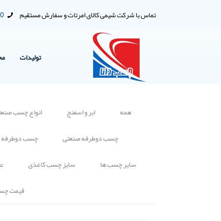
تماس با شرکت شیمی کالای امرتات و سفارش مستقیم
00
تولیدات
مح
همه
ابر و اسفنج
انواع چسب صنعت
چسب دوطرفه صنعتی
چسب دوطرفه 
سایر چسب ها
سایز چسب کاغذی
عا
قیمت چس