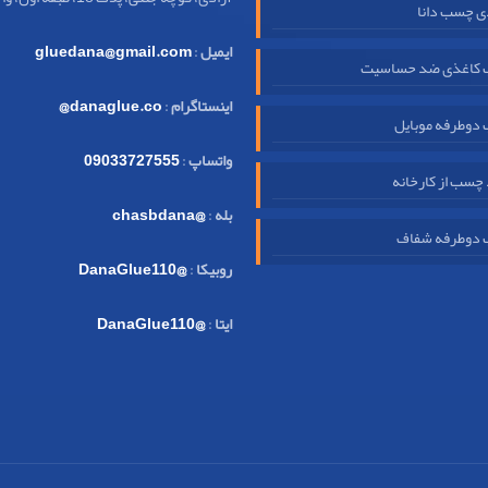
ی چسب دانا
ایمیل
:
gluedana@gmail.com
کاغذی ضد حساسیت
اینستاگرام
:
danaglue.co@
دوطرفه موبایل
واتساپ
:
09033727555
چسب از کارخانه
بله
:
@chasbdana
دوطرفه شفاف
روبیکا
:
@DanaGlue110
ایتا
:
@DanaGlue110