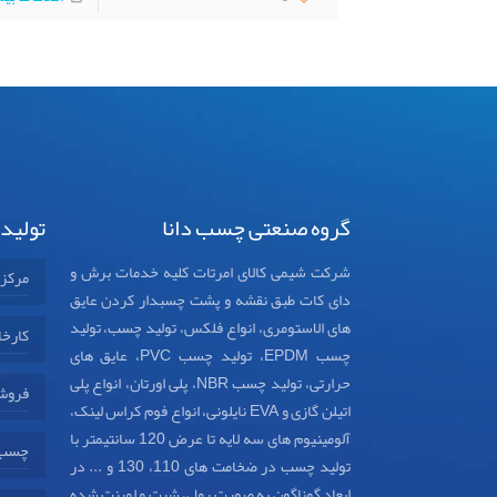
گروه صنعتی چسب دانا
تولید
شرکت شیمی کالای امرتات کلیه خدمات برش و
مرکز
دای کات طبق نقشه و پشت چسبدار کردن عایق
های الاستومری، انواع فلکس، تولید چسب، تولید
کارخا
چسب EPDM، تولید چسب PVC، عایق های
حرارتی، تولید چسب NBR، پلی اورتان، انواع پلی
فروش
اتیلن گازی و EVA نایلونی، انواع فوم کراس لینک،
آلومینیوم های سه لایه تا عرض 120 سانتیمتر با
چسب د
تولید چسب در ضخامت های 110، 130 و ... در
ابعاد گوناگون به صورت رول، شیت و لمینت شده