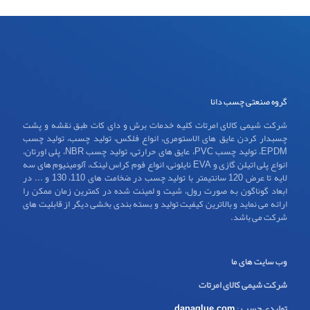
گروه صنعتی چسب دانا
شرکت شیمی کالای امرتات کلیه خدمات برش و دای کات طبق نقشه و پشت
چسبدار کردن عایق های الاستومری، انواع فلکس، تولید چسب، تولید چسب
EPDM، تولید چسب PVC، عایق های حرارتی، تولید چسب NBR، پلی اورتان،
انواع پلی اتیلن گازی و EVA نایلونی، انواع فوم کراس لینک، آلومینیوم های سه
لایه تا عرض 120 سانتیمتر با تولید چسب در ضخامت های 110، 130 و ... در
ابعاد گوناگون به صورت رول، شیت و لمینت شده در کمترین زمان ممکن را
ارائه می نماید و بالاترین کیفیت تولید و بسته بندی بخشی دیگر از قابلیت های
شرکت می باشد.
وب سایت های ما
شرکت شیمی کالای امرتات
تولیدی چسب
:
danaglue.com