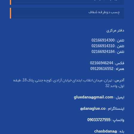
چسب دوطرفه شفاف
دفتر مرکزی
تلفن
:
02166914300
تلفن
:
02166914310
تلفن
:
02166924184
فکس
:
02166946244
همراه
:
09120616552
آدرس
: تهران، میدان انقلاب، ابتدای خیابان آزادی، کوچه جنتی، پلاک 18، طبقه
اول، واحد 32
ایمیل
:
gluedana@gmail.com
اینستاگرام
:
danaglue.co@
واتساپ
:
09033727555
بله
:
@chasbdana