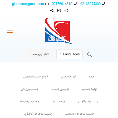
gluedana@gmail.com
02166914310
02166914300
Languages
تولیدی چسب
همه
ابر و اسفنج
انواع چسب صنعتی
تولید چسب
تولیدی چسب
چسب برزنتی
چسب پلی اتیلن
چسب دار
چسب دوطرفه
چسب دوطرفه صنعتی
چسب دوطرفه کاغذی