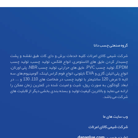
گروه صنعتی چسب دانا
شرکت شیمی کالای امرتات کلیه خدمات برش و دای کات طبق نقشه و پشت
چسبدار کردن عایق های الاستومری، انواع فلکس، تولید چسب، تولید چسب
EPDM، تولید چسب PVC، عایق های حرارتی، تولید چسب NBR، پلی اورتان،
انواع پلی اتیلن گازی و EVA نایلونی، انواع فوم کراس لینک، آلومینیوم های سه
لایه تا عرض 120 سانتیمتر با تولید چسب در ضخامت های 110، 130 و ... در
ابعاد گوناگون به صورت رول، شیت و لمینت شده در کمترین زمان ممکن را
ارائه می نماید و بالاترین کیفیت تولید و بسته بندی بخشی دیگر از قابلیت های
شرکت می باشد.
وب سایت های ما
شرکت شیمی کالای امرتات
تولیدی چسب
:
danaglue.com