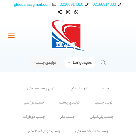
gluedana@gmail.com
02166914310
02166914300
Languages
تولیدی چسب
همه
ابر و اسفنج
انواع چسب صنعتی
تولید چسب
تولیدی چسب
چسب برزنتی
چسب پلی اتیلن
چسب دار
چسب دوطرفه
چسب دوطرفه صنعتی
چسب دوطرفه کاغذی