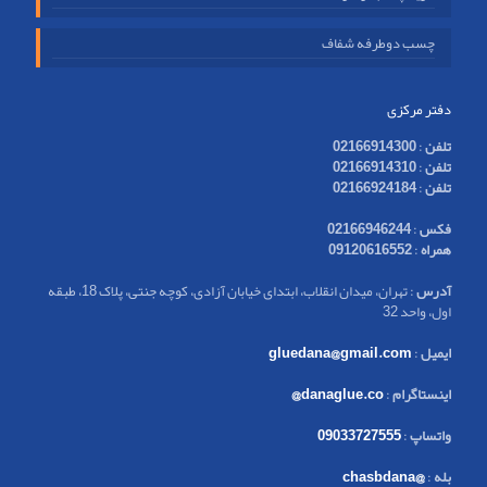
چسب دوطرفه شفاف
دفتر مرکزی
تلفن
:
02166914300
تلفن
:
02166914310
تلفن
:
02166924184
فکس
:
02166946244
همراه
:
09120616552
آدرس
: تهران، میدان انقلاب، ابتدای خیابان آزادی، کوچه جنتی، پلاک 18، طبقه
اول، واحد 32
ایمیل
:
gluedana@gmail.com
اینستاگرام
:
danaglue.co@
واتساپ
:
09033727555
بله
:
@chasbdana