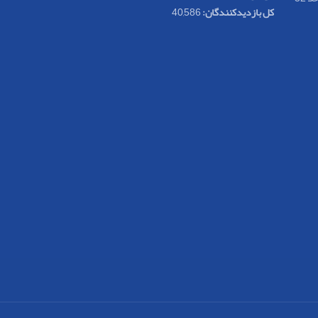
کل بازدیدکنند‌گان:
40,586