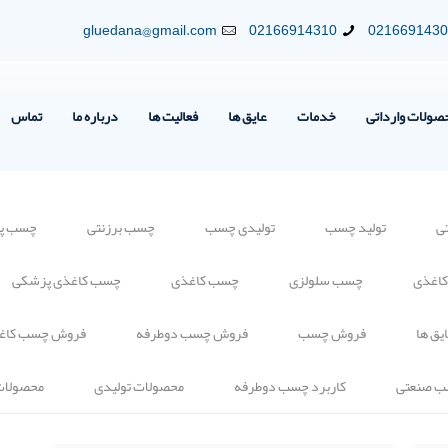
gluedana@gmail.com
02166914310
021669143
صولات وارداتی
خدمات
عایق ها
فعالیت ها
درباره ما
تماس
ی
تولید چسب
تولیدی چسب
چسب برزنتی
چسب پلی
کاغذی
چسب سلولزی
چسب کاغذی
چسب کاغذی پزشکی
یق ها
فروش چسب
فروش چسب دوطرفه
فروش چسب کاغ
ب صنعتی
کاربرد چسب دوطرفه
محصولات تولیدی
محصولات 