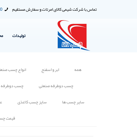
تماس با شرکت شیمی کالای امرتات و سفارش مستقیم
00
تولیدات
مح
همه
ابر و اسفنج
انواع چسب صنعت
چسب دوطرفه صنعتی
چسب دوطرفه 
سایر چسب ها
سایز چسب کاغذی
عا
قیمت چس