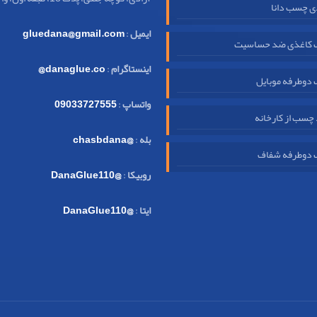
ی چسب دانا
ایمیل
:
gluedana@gmail.com
کاغذی ضد حساسیت
اینستاگرام
:
danaglue.co@
دوطرفه موبایل
واتساپ
:
09033727555
چسب از کارخانه
بله
:
@chasbdana
دوطرفه شفاف
روبیکا
:
@DanaGlue110
ایتا
:
@DanaGlue110