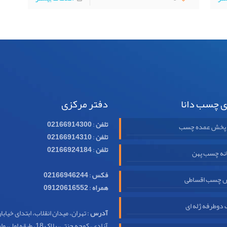
ی چسب دانا
دفتر مرکزی
تلفن
:
02166914300
 پخش عمده چسب
تلفن
:
02166914310
تلفن
:
02166924184
نه چسب پهن
فکس
:
02166946244
 چسب اقساطی
همراه
:
09120616552
وطرفه ژله ای
آدرس
: تهران، میدان انقلاب، ابتدای خیابا
آزادی، کوچه جنتی، پلاک 18، طبقه اول، واحد 32