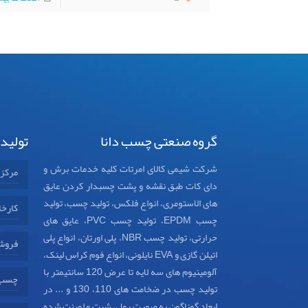
گروه صنعتی چسب دانا
تولید
شرکت شیمی کالای امرتات کلیه خدمات برش و
مرکز
دای کات طبق نقشه و پشت چسبدار کردن عایق
های الاستومری، انواع فلکس، تولید چسب، تولید
کارخا
چسب EPDM، تولید چسب PVC، عایق های
حرارتی، تولید چسب NBR، پلی اورتان، انواع پلی
فروش
اتیلن گازی و EVA نایلونی، انواع فوم کراس لینک،
آلومینیوم های سه لایه تا عرض 120 سانتیمتر با
چسب د
تولید چسب در ضخامت های 110، 130 و ... در
ابعاد گوناگون به صورت رول، شیت و لمینت شده