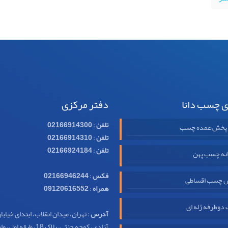
ی چسب دانا
دفتر مرکزی
تلفن
:
02166914300
 پخش عمده چسب
تلفن
:
02166914310
تلفن
:
02166924184
نه چسب پهن
فکس
:
02166946244
 چسب اقساطی
همراه
:
09120616552
وطرفه ژله ای
آدرس
: تهران، میدان انقلاب، ابتدای خیابا
آزادی، کوچه جنتی، پلاک 18، طبقه اول، واحد 32