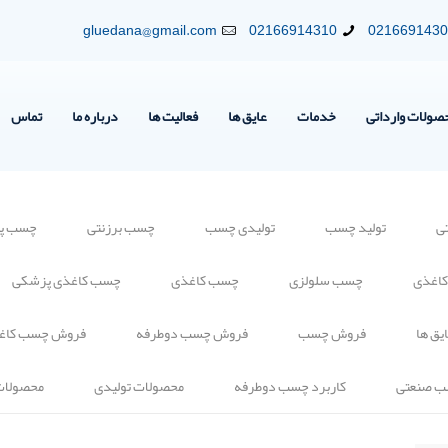
gluedana@gmail.com
02166914310
021669143
صولات وارداتی
خدمات
عایق ها
فعالیت ها
درباره ما
تماس
ی
تولید چسب
تولیدی چسب
چسب برزنتی
چسب پلی
کاغذی
چسب سلولزی
چسب کاغذی
چسب کاغذی پزشکی
یق ها
فروش چسب
فروش چسب دوطرفه
فروش چسب کاغ
ب صنعتی
کاربرد چسب دوطرفه
محصولات تولیدی
محصولات 