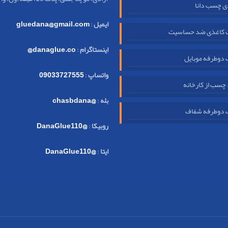
ی چسب دانا
ایمیل
:
gluedana@gmail.com
کاغذی ضد حساسیت
اینستاگرام
:
danaglue.co@
دوطرفه موبایل
واتساپ
:
09033727555
چسب از کارخانه
بله
:
@chasbdana
دوطرفه شفاف
روبیکا
:
@DanaGlue110
ایتا
:
@DanaGlue110