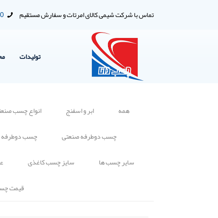
تماس با شرکت شیمی کالای امرتات و سفارش مستقیم
00
تولیدات
مح
همه
ابر و اسفنج
انواع چسب صنعت
چسب دوطرفه صنعتی
چسب دوطرفه 
سایر چسب ها
سایز چسب کاغذی
عا
قیمت چس