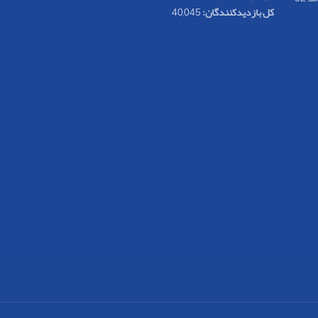
کل بازدیدکنند‌گان:
40,045