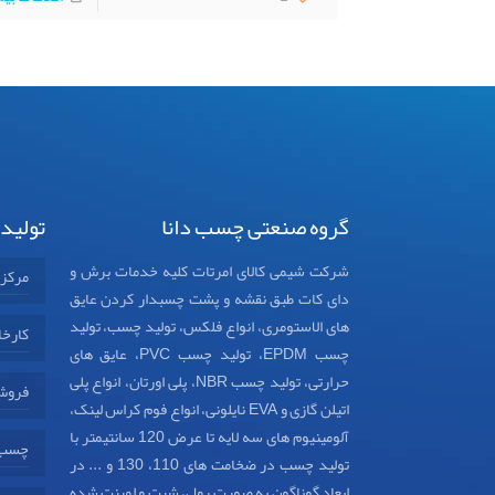
گروه صنعتی چسب دانا
تولید
شرکت شیمی کالای امرتات کلیه خدمات برش و
مرکز
دای کات طبق نقشه و پشت چسبدار کردن عایق
های الاستومری، انواع فلکس، تولید چسب، تولید
کارخا
چسب EPDM، تولید چسب PVC، عایق های
حرارتی، تولید چسب NBR، پلی اورتان، انواع پلی
فروش
اتیلن گازی و EVA نایلونی، انواع فوم کراس لینک،
آلومینیوم های سه لایه تا عرض 120 سانتیمتر با
چسب د
تولید چسب در ضخامت های 110، 130 و ... در
ابعاد گوناگون به صورت رول، شیت و لمینت شده