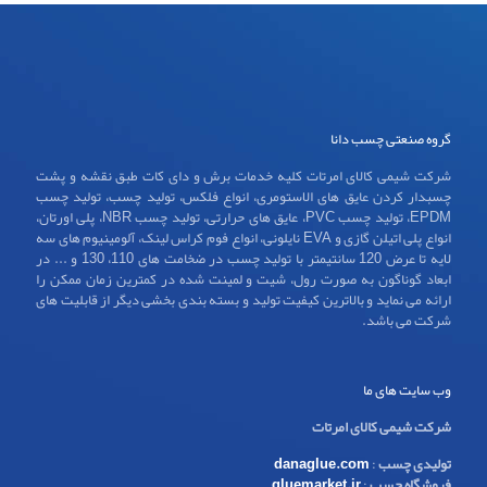
گروه صنعتی چسب دانا
شرکت شیمی کالای امرتات کلیه خدمات برش و دای کات طبق نقشه و پشت
چسبدار کردن عایق های الاستومری، انواع فلکس، تولید چسب، تولید چسب
EPDM، تولید چسب PVC، عایق های حرارتی، تولید چسب NBR، پلی اورتان،
انواع پلی اتیلن گازی و EVA نایلونی، انواع فوم کراس لینک، آلومینیوم های سه
لایه تا عرض 120 سانتیمتر با تولید چسب در ضخامت های 110، 130 و ... در
ابعاد گوناگون به صورت رول، شیت و لمینت شده در کمترین زمان ممکن را
ارائه می نماید و بالاترین کیفیت تولید و بسته بندی بخشی دیگر از قابلیت های
شرکت می باشد.
وب سایت های ما
شرکت شیمی کالای امرتات
تولیدی چسب
:
danaglue.com
فروشگاه چسب
:
gluemarket.ir