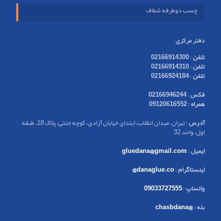
چسب دوطرفه شفاف
دفتر مرکزی
تلفن
:
02166914300
تلفن
:
02166914310
تلفن
:
02166924184
فکس
:
02166946244
همراه
:
09120616552
آدرس
: تهران، میدان انقلاب، ابتدای خیابان آزادی، کوچه جنتی، پلاک 18، طبقه
اول، واحد 32
ایمیل
:
gluedana@gmail.com
اینستاگرام
:
danaglue.co@
واتساپ
:
09033727555
بله
:
@chasbdana