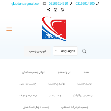
gluedana@gmail.com
02166914310
02166914300
Languages
تولیدی چسب
همه
ابر و اسفنج
انواع چسب صنعتی
تولید چسب
تولیدی چسب
چسب برزنتی
چسب پلی اتیلن
چسب دار
چسب دوطرفه
چسب دوطرفه صنعتی
چسب دوطرفه کاغذی