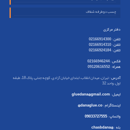
چسب دوطرفه شفاف
دفتر مرکزی
تلفن
:
02166914300
تلفن
:
02166914310
تلفن
:
02166924184
فکس
:
02166946244
همراه
:
09120616552
آدرس
: تهران، میدان انقلاب، ابتدای خیابان آزادی، کوچه جنتی، پلاک 18، طبقه
اول، واحد 32
ایمیل
:
gluedana@gmail.com
اینستاگرام
:
danaglue.co@
واتساپ
:
09033727555
بله
:
@chasbdana