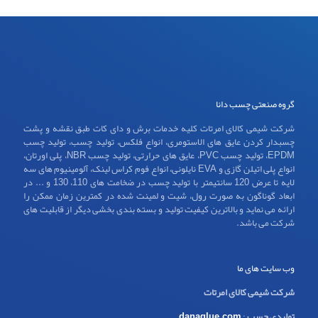
گروه صنعتی چسب دانا
شرکت شیمی کالای امرتات کلیه خدمات برش و دای کات طبق نقشه و پشت
چسبدار کردن عایق های الاستومری، انواع فلکس، تولید چسب، تولید چسب
EPDM، تولید چسب PVC، عایق های حرارتی، تولید چسب NBR، پلی اورتان،
انواع پلی اتیلن گازی و EVA نایلونی، انواع فوم کراس لینک، آلومینیوم های سه
لایه تا عرض 120 سانتیمتر با تولید چسب در ضخامت های 110، 130 و ... در
ابعاد گوناگون به صورت رول، شیت و لمینت شده در کمترین زمان ممکن را
ارائه می نماید و بالاترین کیفیت تولید و بسته بندی بخشی دیگر از قابلیت های
شرکت می باشد.
وب سایت های ما
شرکت شیمی کالای امرتات
تولیدی چسب
:
danaglue.com