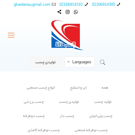
gluedana@gmail.com
02166914310
02166914300
Languages
تولیدی چسب
همه
ابر و اسفنج
انواع چسب صنعتی
تولید چسب
تولیدی چسب
چسب برزنتی
چسب پلی اتیلن
چسب دار
چسب دوطرفه
چسب دوطرفه صنعتی
چسب دوطرفه کاغذی