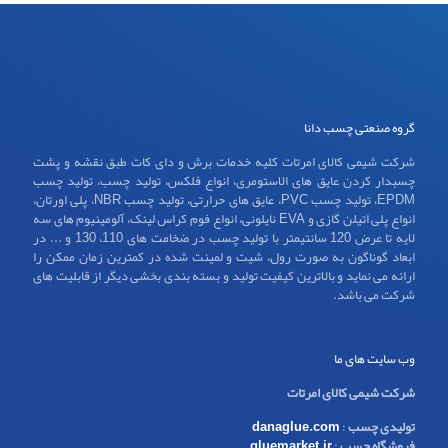
گروه صنعتی چسب دانا
شرکت شیمی کالای امرتات کلیه خدمات برش و دای کات طبق نقشه و پشت
چسبدار کردن عایق های الاستومری، انواع فلکس، تولید چسب، تولید چسب
EPDM، تولید چسب PVC، عایق های حرارتی، تولید چسب NBR، پلی اورتان،
انواع پلی اتیلن گازی و EVA نایلونی، انواع فوم کراس لینک، آلومینیوم های سه
لایه تا عرض 120 سانتیمتر با تولید چسب در ضخامت های 110، 130 و ... در
ابعاد گوناگون به صورت رول، شیت و لمینت شده در کمترین زمان ممکن را
ارائه می نماید و بالاترین کیفیت تولید و بسته بندی بخشی دیگر از قابلیت های
شرکت می باشد.
وب سایت های ما
شرکت شیمی کالای امرتات
تولیدی چسب
:
danaglue.com
فروشگاه چسب
:
gluemarket.ir