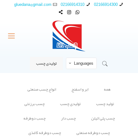
gluedana@gmail.com
02166914310
02166914300
Languages
تولیدی چسب
همه
ابر و اسفنج
انواع چسب صنعتی
تولید چسب
تولیدی چسب
چسب برزنتی
چسب پلی اتیلن
چسب دار
چسب دوطرفه
چسب دوطرفه صنعتی
چسب دوطرفه کاغذی