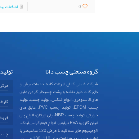
0
اطلاعات بی
گروه صنعتی چسب دانا
تولید
شرکت شیمی کالای امرتات کلیه خدمات برش و
مرکز
دای کات طبق نقشه و پشت چسبدار کردن عایق
های الاستومری، انواع فلکس، تولید چسب، تولید
کارخا
چسب EPDM، تولید چسب PVC، عایق های
حرارتی، تولید چسب NBR، پلی اورتان، انواع پلی
فروش
اتیلن گازی و EVA نایلونی، انواع فوم کراس لینک،
آلومینیوم های سه لایه تا عرض 120 سانتیمتر با
چسب د
تولید چسب در ضخامت های 110، 130 و ... در