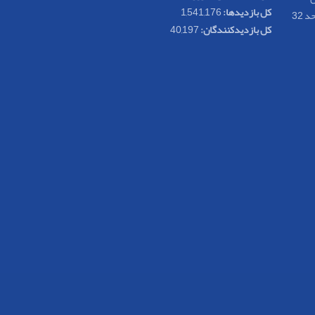
کل بازدیدها:
1,541,176
کل بازدیدکنند‌گان:
40,197