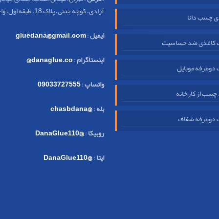
آزادی، کوچه جنتی، پلاک 18، طبقه اول، واحد 32
ی چسب دانا
ایمیل
:
gluedana@gmail.com
کاغذی ضد حساسیت
اینستاگرام
:
danaglue.co@
دوطرفه موبایل
واتساپ
:
09033727555
چسب از کارخانه
بله
:
@chasbdana
دوطرفه شفاف
روبیکا
:
@DanaGlue110
ایتا
:
@DanaGlue110