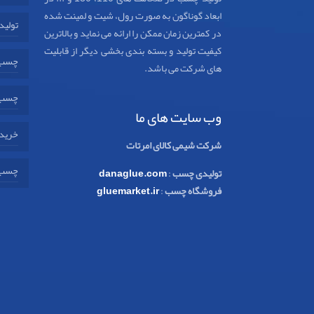
ابعاد گوناگون به صورت رول، شیت و لمینت شده
تولید
در کمترین زمان ممکن را ارائه می نماید و بالاترین
کیفیت تولید و بسته بندی بخشی دیگر از قابلیت
چسب 
های شرکت می باشد.
چسب 
وب سایت های ما
خرید 
شرکت شیمی کالای امرتات
چسب 
تولیدی چسب
:
danaglue.com
فروشگاه چسب
:
gluemarket.ir