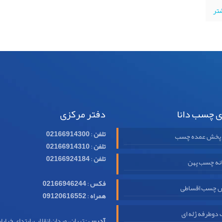
شتر
ی چسب دانا
دفتر مرکزی
تلفن
:
02166914300
 پخش عمده چسب
تلفن
:
02166914310
تلفن
:
02166924184
نه چسب پهن
فکس
:
02166946244
 چسب اقساطی
همراه
:
09120616552
وطرفه ژله ای
آدرس
: تهران، میدان انقلاب، ابتدای خیابا