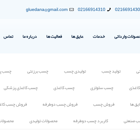
gluedana@gmail.com
02166914310
021669143
صولات وارداتی
خدمات
عایق ها
فعالیت ها
درباره ما
تماس
ی
تولید چسب
تولیدی چسب
چسب برزنتی
چسب پلی
کاغذی
چسب سلولزی
چسب کاغذی
چسب کاغذی پزشکی
یق ها
فروش چسب
فروش چسب دوطرفه
فروش چسب کاغ
ب صنعتی
کاربرد چسب دوطرفه
محصولات تولیدی
محصولات 