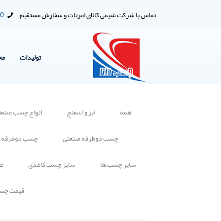
تماس با شرکت شیمی کالای امرتات و سفارش مستقیم
00
تولیدات
مح
همه
ابر و اسفنج
انواع چسب صنعت
چسب دوطرفه صنعتی
چسب دوطرفه 
سایر چسب ها
سایز چسب کاغذی
عا
قیمت چس