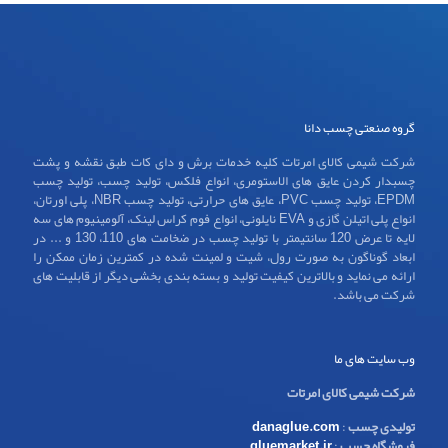
گروه صنعتی چسب دانا
شرکت شیمی کالای امرتات کلیه خدمات برش و دای کات طبق نقشه و پشت
چسبدار کردن عایق های الاستومری، انواع فلکس، تولید چسب، تولید چسب
EPDM، تولید چسب PVC، عایق های حرارتی، تولید چسب NBR، پلی اورتان،
انواع پلی اتیلن گازی و EVA نایلونی، انواع فوم کراس لینک، آلومینیوم های سه
لایه تا عرض 120 سانتیمتر با تولید چسب در ضخامت های 110، 130 و ... در
ابعاد گوناگون به صورت رول، شیت و لمینت شده در کمترین زمان ممکن را
ارائه می نماید و بالاترین کیفیت تولید و بسته بندی بخشی دیگر از قابلیت های
شرکت می باشد.
وب سایت های ما
شرکت شیمی کالای امرتات
تولیدی چسب
:
danaglue.com
فروشگاه چسب
:
gluemarket.ir