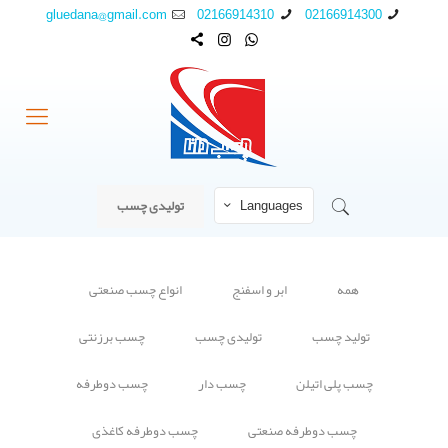
gluedana@gmail.com
02166914310
02166914300
Languages
تولیدی چسب
همه
ابر و اسفنج
انواع چسب صنعتی
تولید چسب
تولیدی چسب
چسب برزنتی
چسب پلی اتیلن
چسب دار
چسب دوطرفه
چسب دوطرفه صنعتی
چسب دوطرفه کاغذی