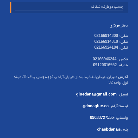
چسب دوطرفه شفاف
دفتر مرکزی
تلفن
:
02166914300
تلفن
:
02166914310
تلفن
:
02166924184
فکس
:
02166946244
همراه
:
09120616552
آدرس
: تهران، میدان انقلاب، ابتدای خیابان آزادی، کوچه جنتی، پلاک 18، طبقه
اول، واحد 32
ایمیل
:
gluedana@gmail.com
اینستاگرام
:
danaglue.co@
واتساپ
:
09033727555
بله
:
@chasbdana