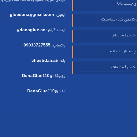
ی چسب دانا
ایمیل
:
gluedana@gmail.com
کاغذی ضد حساسیت
اینستاگرام
:
danaglue.co@
دوطرفه موبایل
واتساپ
:
09033727555
چسب از کارخانه
بله
:
@chasbdana
دوطرفه شفاف
روبیکا
:
@DanaGlue110
ایتا
:
@DanaGlue110