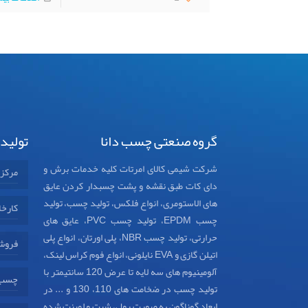
گروه صنعتی چسب دانا
تولید
شرکت شیمی کالای امرتات کلیه خدمات برش و
مرکز
دای کات طبق نقشه و پشت چسبدار کردن عایق
های الاستومری، انواع فلکس، تولید چسب، تولید
کارخا
چسب EPDM، تولید چسب PVC، عایق های
حرارتی، تولید چسب NBR، پلی اورتان، انواع پلی
فروش
اتیلن گازی و EVA نایلونی، انواع فوم کراس لینک،
آلومینیوم های سه لایه تا عرض 120 سانتیمتر با
چسب د
تولید چسب در ضخامت های 110، 130 و ... در
ابعاد گوناگون به صورت رول، شیت و لمینت شده