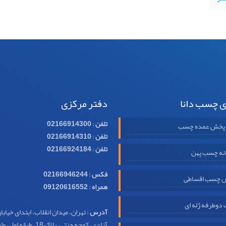
ی چسب دانا
دفتر مرکزی
تلفن
:
02166914300
 پخش عمده چسب
تلفن
:
02166914310
تلفن
:
02166924184
نه چسب پهن
فکس
:
02166946244
 چسب اقساطی
همراه
:
09120616552
وطرفه ژله ای
آدرس
: تهران، میدان انقلاب، ابتدای خیابا
آزادی، کوچه جنتی، پلاک 18، طبقه اول، واحد 32