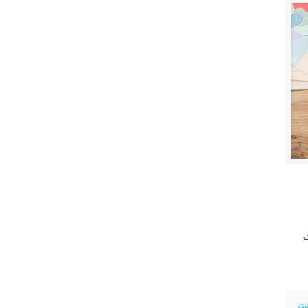
ک
شتر