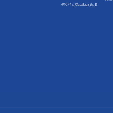
کل بازدیدکنند‌گان:
40,074