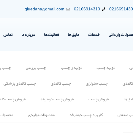
gluedana@gmail.com
02166914310
021669143
صولات وارداتی
خدمات
عایق ها
فعالیت ها
درباره ما
تماس
ی
تولید چسب
تولیدی چسب
چسب برزنتی
چسب پلی
کاغذی
چسب سلولزی
چسب کاغذی
چسب کاغذی پزشکی
یق ها
فروش چسب
فروش چسب دوطرفه
فروش چسب کاغ
ب صنعتی
کاربرد چسب دوطرفه
محصولات تولیدی
محصولات 