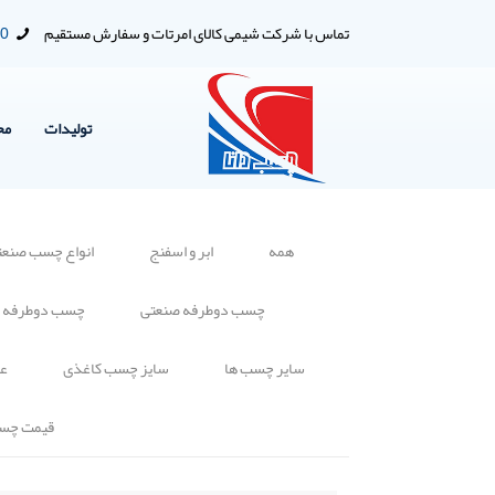
تماس با شرکت شیمی کالای امرتات و سفارش مستقیم
00
تولیدات
مح
همه
ابر و اسفنج
انواع چسب صنعت
چسب دوطرفه صنعتی
چسب دوطرفه 
سایر چسب ها
سایز چسب کاغذی
عا
قیمت چس