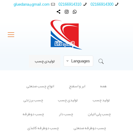
gluedana@gmail.com
02166914310
02166914300
Languages
تولیدی چسب
همه
ابر و اسفنج
انواع چسب صنعتی
تولید چسب
تولیدی چسب
چسب برزنتی
چسب پلی اتیلن
چسب دار
چسب دوطرفه
چسب دوطرفه صنعتی
چسب دوطرفه کاغذی