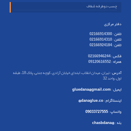
چسب دوطرفه شفاف
دفتر مرکزی
تلفن
:
02166914300
تلفن
:
02166914310
تلفن
:
02166924184
فکس
:
02166946244
همراه
:
09120616552
آدرس
: تهران، میدان انقلاب، ابتدای خیابان آزادی، کوچه جنتی، پلاک 18، طبقه
اول، واحد 32
ایمیل
:
gluedana@gmail.com
اینستاگرام
:
danaglue.co@
واتساپ
:
09033727555
بله
:
@chasbdana