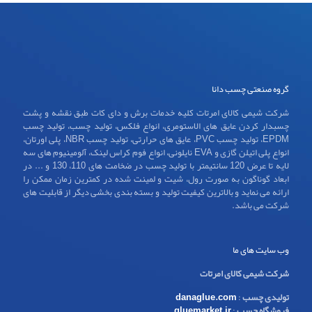
گروه صنعتی چسب دانا
شرکت شیمی کالای امرتات کلیه خدمات برش و دای کات طبق نقشه و پشت
چسبدار کردن عایق های الاستومری، انواع فلکس، تولید چسب، تولید چسب
EPDM، تولید چسب PVC، عایق های حرارتی، تولید چسب NBR، پلی اورتان،
انواع پلی اتیلن گازی و EVA نایلونی، انواع فوم کراس لینک، آلومینیوم های سه
لایه تا عرض 120 سانتیمتر با تولید چسب در ضخامت های 110، 130 و ... در
ابعاد گوناگون به صورت رول، شیت و لمینت شده در کمترین زمان ممکن را
ارائه می نماید و بالاترین کیفیت تولید و بسته بندی بخشی دیگر از قابلیت های
شرکت می باشد.
وب سایت های ما
شرکت شیمی کالای امرتات
تولیدی چسب
:
danaglue.com
فروشگاه چسب
:
gluemarket.ir