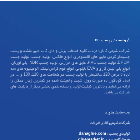
گروه صنعتی چسب دانا
شرکت شیمی کالای امرتات کلیه خدمات برش و دای کات طبق نقشه و پشت
چسبدار کردن عایق های الاستومری، انواع فلکس، تولید چسب، تولید چسب
EPDM، تولید چسب PVC، عایق های حرارتی، تولید چسب NBR، پلی اورتان،
انواع پلی اتیلن گازی و EVA نایلونی، انواع فوم کراس لینک، آلومینیوم های سه
لایه تا عرض 120 سانتیمتر با تولید چسب در ضخامت های 110، 130 و ... در
ابعاد گوناگون به صورت رول، شیت و لمینت شده در کمترین زمان ممکن را
ارائه می نماید و بالاترین کیفیت تولید و بسته بندی بخشی دیگر از قابلیت های
شرکت می باشد.
وب سایت های ما
شرکت شیمی کالای امرتات
تولیدی چسب
:
danaglue.com
فروشگاه چسب
:
gluemarket.ir