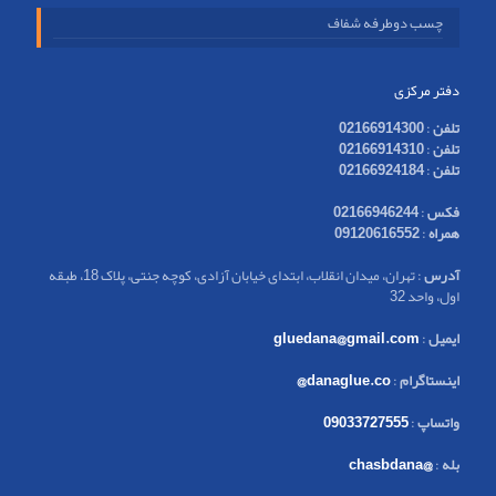
چسب دوطرفه شفاف
دفتر مرکزی
تلفن
:
02166914300
تلفن
:
02166914310
تلفن
:
02166924184
فکس
:
02166946244
همراه
:
09120616552
آدرس
: تهران، میدان انقلاب، ابتدای خیابان آزادی، کوچه جنتی، پلاک 18، طبقه
اول، واحد 32
ایمیل
:
gluedana@gmail.com
اینستاگرام
:
danaglue.co@
واتساپ
:
09033727555
بله
:
@chasbdana