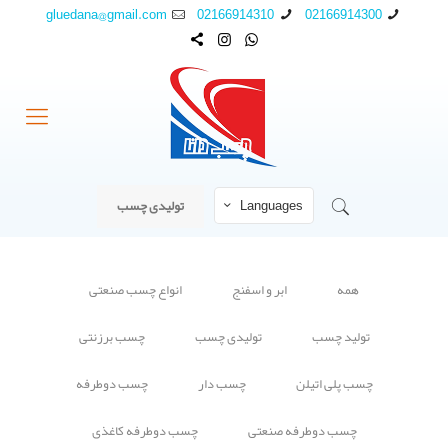
gluedana@gmail.com
02166914310
02166914300
Languages
تولیدی چسب
همه
ابر و اسفنج
انواع چسب صنعتی
تولید چسب
تولیدی چسب
چسب برزنتی
چسب پلی اتیلن
چسب دار
چسب دوطرفه
چسب دوطرفه صنعتی
چسب دوطرفه کاغذی