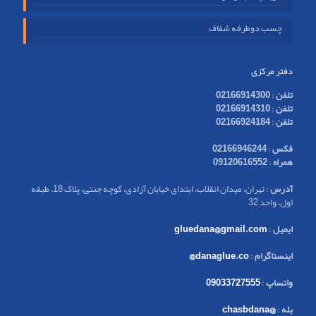
چسب دوطرفه شفاف
دفتر مرکزی
تلفن
:
02166914300
تلفن
:
02166914310
تلفن
:
02166924184
فکس
:
02166946244
همراه
:
09120616552
آدرس
: تهران، میدان انقلاب، ابتدای خیابان آزادی، کوچه جنتی، پلاک 18، طبقه
اول، واحد 32
ایمیل
:
gluedana@gmail.com
اینستاگرام
:
danaglue.co@
واتساپ
:
09033727555
بله
:
@chasbdana