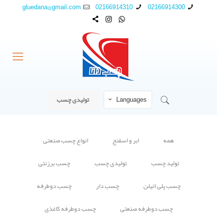
gluedana@gmail.com
02166914310
02166914300
Languages
تولیدی چسب
همه
ابر و اسفنج
انواع چسب صنعتی
تولید چسب
تولیدی چسب
چسب برزنتی
چسب پلی اتیلن
چسب دار
چسب دوطرفه
چسب دوطرفه صنعتی
چسب دوطرفه کاغذی