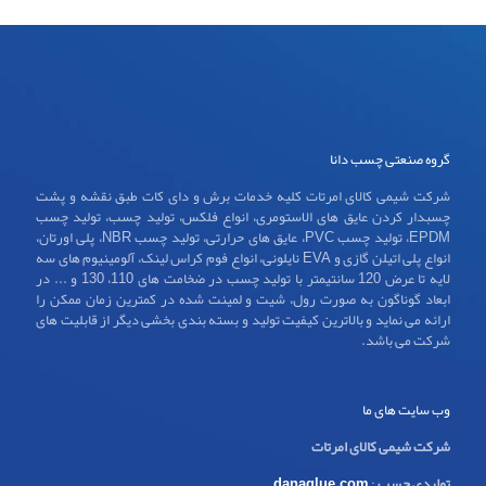
گروه صنعتی چسب دانا
شرکت شیمی کالای امرتات کلیه خدمات برش و دای کات طبق نقشه و پشت
چسبدار کردن عایق های الاستومری، انواع فلکس، تولید چسب، تولید چسب
EPDM، تولید چسب PVC، عایق های حرارتی، تولید چسب NBR، پلی اورتان،
انواع پلی اتیلن گازی و EVA نایلونی، انواع فوم کراس لینک، آلومینیوم های سه
لایه تا عرض 120 سانتیمتر با تولید چسب در ضخامت های 110، 130 و ... در
ابعاد گوناگون به صورت رول، شیت و لمینت شده در کمترین زمان ممکن را
ارائه می نماید و بالاترین کیفیت تولید و بسته بندی بخشی دیگر از قابلیت های
شرکت می باشد.
وب سایت های ما
شرکت شیمی کالای امرتات
تولیدی چسب
:
danaglue.com