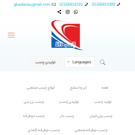
gluedana@gmail.com
02166914310
02166914300
Languages
تولیدی چسب
همه
ابر و اسفنج
انواع چسب صنعتی
تولید چسب
تولیدی چسب
چسب برزنتی
چسب پلی اتیلن
چسب دار
چسب دوطرفه
چسب دوطرفه صنعتی
چسب دوطرفه کاغذی