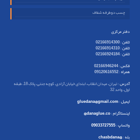
چسب دوطرفه شفاف
دفتر مرکزی
تلفن
:
02166914300
تلفن
:
02166914310
تلفن
:
02166924184
فکس
:
02166946244
همراه
:
09120616552
آدرس
: تهران، میدان انقلاب، ابتدای خیابان آزادی، کوچه جنتی، پلاک 18، طبقه
اول، واحد 32
ایمیل
:
gluedana@gmail.com
اینستاگرام
:
danaglue.co@
واتساپ
:
09033727555
بله
:
@chasbdana