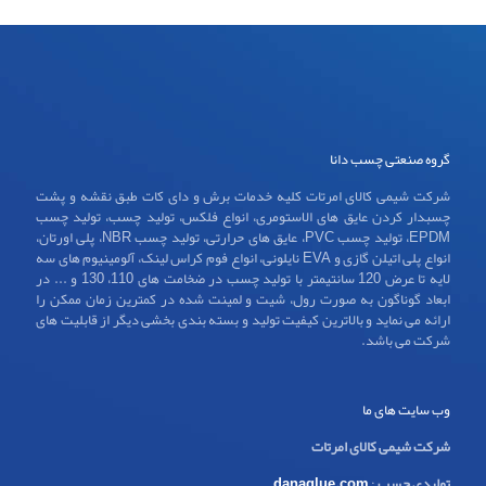
گروه صنعتی چسب دانا
شرکت شیمی کالای امرتات کلیه خدمات برش و دای کات طبق نقشه و پشت
چسبدار کردن عایق های الاستومری، انواع فلکس، تولید چسب، تولید چسب
EPDM، تولید چسب PVC، عایق های حرارتی، تولید چسب NBR، پلی اورتان،
انواع پلی اتیلن گازی و EVA نایلونی، انواع فوم کراس لینک، آلومینیوم های سه
لایه تا عرض 120 سانتیمتر با تولید چسب در ضخامت های 110، 130 و ... در
ابعاد گوناگون به صورت رول، شیت و لمینت شده در کمترین زمان ممکن را
ارائه می نماید و بالاترین کیفیت تولید و بسته بندی بخشی دیگر از قابلیت های
شرکت می باشد.
وب سایت های ما
شرکت شیمی کالای امرتات
تولیدی چسب
:
danaglue.com