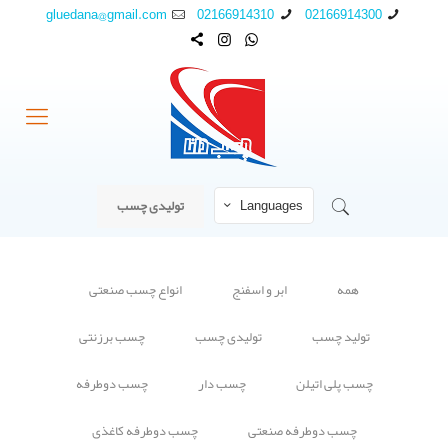
gluedana@gmail.com
02166914310
02166914300
Languages
تولیدی چسب
همه
ابر و اسفنج
انواع چسب صنعتی
تولید چسب
تولیدی چسب
چسب برزنتی
چسب پلی اتیلن
چسب دار
چسب دوطرفه
چسب دوطرفه صنعتی
چسب دوطرفه کاغذی