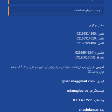
چسب دوطرفه شفاف
دفتر مرکزی
تلفن
:
02166914300
تلفن
:
02166914310
تلفن
:
02166924184
فکس
:
02166946244
همراه
:
09120616552
آدرس
: تهران، میدان انقلاب، ابتدای خیابان آزادی، کوچه جنتی، پلاک 18، طبقه
اول، واحد 32
ایمیل
:
gluedana@gmail.com
اینستاگرام
:
danaglue.co@
واتساپ
:
09033727555
بله
:
@chasbdana