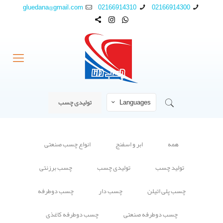
gluedana@gmail.com
02166914310
02166914300
Languages
تولیدی چسب
همه
ابر و اسفنج
انواع چسب صنعتی
تولید چسب
تولیدی چسب
چسب برزنتی
چسب پلی اتیلن
چسب دار
چسب دوطرفه
چسب دوطرفه صنعتی
چسب دوطرفه کاغذی