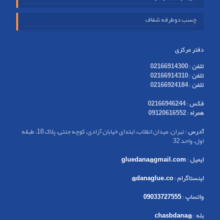
چسب دوطرفه شفاف
دفتر مرکزی
تلفن
:
02166914300
تلفن
:
02166914310
تلفن
:
02166924184
فکس
:
02166946244
همراه
:
09120616552
آدرس
: تهران، میدان انقلاب، ابتدای خیابان آزادی، کوچه جنتی، پلاک 18، طبقه
اول، واحد 32
ایمیل
:
gluedana@gmail.com
اینستاگرام
:
danaglue.co@
واتساپ
:
09033727555
بله
:
@chasbdana