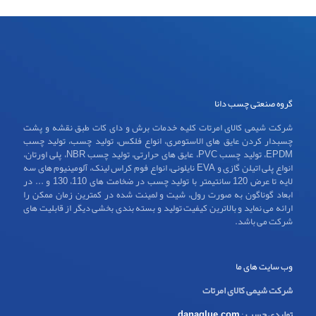
گروه صنعتی چسب دانا
شرکت شیمی کالای امرتات کلیه خدمات برش و دای کات طبق نقشه و پشت
چسبدار کردن عایق های الاستومری، انواع فلکس، تولید چسب، تولید چسب
EPDM، تولید چسب PVC، عایق های حرارتی، تولید چسب NBR، پلی اورتان،
انواع پلی اتیلن گازی و EVA نایلونی، انواع فوم کراس لینک، آلومینیوم های سه
لایه تا عرض 120 سانتیمتر با تولید چسب در ضخامت های 110، 130 و ... در
ابعاد گوناگون به صورت رول، شیت و لمینت شده در کمترین زمان ممکن را
ارائه می نماید و بالاترین کیفیت تولید و بسته بندی بخشی دیگر از قابلیت های
شرکت می باشد.
وب سایت های ما
شرکت شیمی کالای امرتات
تولیدی چسب
:
danaglue.com