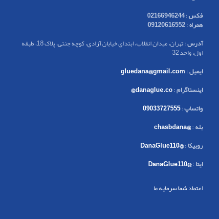
فکس
:
02166946244
همراه
:
09120616552
آدرس
: تهران، میدان انقلاب، ابتدای خیابان آزادی، کوچه جنتی، پلاک 18، طبقه
اول، واحد 32
ایمیل
:
gluedana@gmail.com
اینستاگرام
:
danaglue.co@
واتساپ
:
09033727555
بله
:
@chasbdana
روبیکا
:
@DanaGlue110
ایتا
:
@DanaGlue110
اعتماد شما سرمایه ما