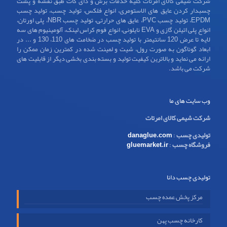
شرکت شیمی کالای امرتات کلیه خدمات برش و دای کات طبق نقشه و پشت
چسبدار کردن عایق های الاستومری، انواع فلکس، تولید چسب، تولید چسب
EPDM، تولید چسب PVC، عایق های حرارتی، تولید چسب NBR، پلی اورتان،
انواع پلی اتیلن گازی و EVA نایلونی، انواع فوم کراس لینک، آلومینیوم های سه
لایه تا عرض 120 سانتیمتر با تولید چسب در ضخامت های 110، 130 و ... در
ابعاد گوناگون به صورت رول، شیت و لمینت شده در کمترین زمان ممکن را
ارائه می نماید و بالاترین کیفیت تولید و بسته بندی بخشی دیگر از قابلیت های
شرکت می باشد.
وب سایت های ما
شرکت شیمی کالای امرتات
تولیدی چسب
:
danaglue.com
فروشگاه چسب
:
gluemarket.ir
تولیدی چسب دانا
مرکز پخش عمده چسب
کارخانه چسب پهن