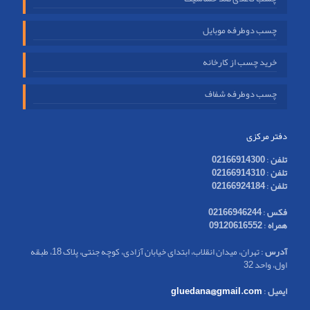
چسب دوطرفه موبایل
خرید چسب از کارخانه
چسب دوطرفه شفاف
دفتر مرکزی
تلفن
:
02166914300
تلفن
:
02166914310
تلفن
:
02166924184
فکس
:
02166946244
همراه
:
09120616552
آدرس
: تهران، میدان انقلاب، ابتدای خیابان آزادی، کوچه جنتی، پلاک 18، طبقه
اول، واحد 32
ایمیل
:
gluedana@gmail.com