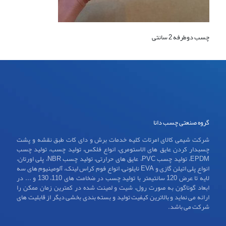
چسب دوطرفه 2 سانتی
گروه صنعتی چسب دانا
شرکت شیمی کالای امرتات کلیه خدمات برش و دای کات طبق نقشه و پشت
چسبدار کردن عایق های الاستومری، انواع فلکس، تولید چسب، تولید چسب
EPDM، تولید چسب PVC، عایق های حرارتی، تولید چسب NBR، پلی اورتان،
انواع پلی اتیلن گازی و EVA نایلونی، انواع فوم کراس لینک، آلومینیوم های سه
لایه تا عرض 120 سانتیمتر با تولید چسب در ضخامت های 110، 130 و ... در
ابعاد گوناگون به صورت رول، شیت و لمینت شده در کمترین زمان ممکن را
ارائه می نماید و بالاترین کیفیت تولید و بسته بندی بخشی دیگر از قابلیت های
شرکت می باشد.