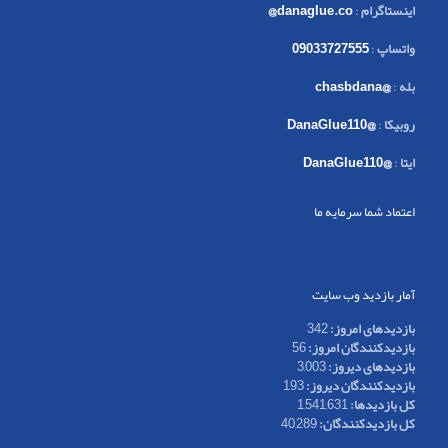
اینستاگرام
:
danaglue.co@
واتساپ
:
09033727555
بله
:
@chasbdana
روبیکا
:
@DanaGlue110
ایتا
:
@DanaGlue110
اعتماد شما سرمایه ما
آمار بازدید وب سایت
بازدیدهای امروز:
342
بازدیدکنندگان امروز:
56
بازدیدهای دیروز:
3,003
بازدیدکنندگان دیروز:
193
کل بازدیدها:
1,541,631
کل بازدیدکنند‌گان:
40,289