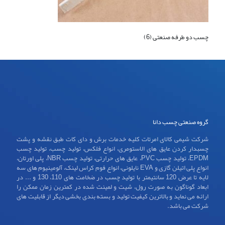
چسب دو طرفه صنعتی (6)
گروه صنعتی چسب دانا
شرکت شیمی کالای امرتات کلیه خدمات برش و دای کات طبق نقشه و پشت
چسبدار کردن عایق های الاستومری، انواع فلکس، تولید چسب، تولید چسب
EPDM، تولید چسب PVC، عایق های حرارتی، تولید چسب NBR، پلی اورتان،
انواع پلی اتیلن گازی و EVA نایلونی، انواع فوم کراس لینک، آلومینیوم های سه
لایه تا عرض 120 سانتیمتر با تولید چسب در ضخامت های 110، 130 و ... در
ابعاد گوناگون به صورت رول، شیت و لمینت شده در کمترین زمان ممکن را
ارائه می نماید و بالاترین کیفیت تولید و بسته بندی بخشی دیگر از قابلیت های
شرکت می باشد.