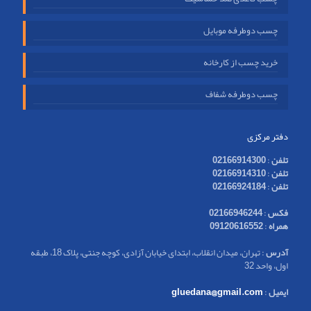
چسب دوطرفه موبایل
خرید چسب از کارخانه
چسب دوطرفه شفاف
دفتر مرکزی
تلفن
:
02166914300
تلفن
:
02166914310
تلفن
:
02166924184
فکس
:
02166946244
همراه
:
09120616552
آدرس
: تهران، میدان انقلاب، ابتدای خیابان آزادی، کوچه جنتی، پلاک 18، طبقه
اول، واحد 32
ایمیل
:
gluedana@gmail.com