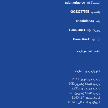
اینستاگرام
:
danaglue.co@
واتساپ
:
09033727555
بله
:
@chasbdana
روبیکا
:
@DanaGlue110
ایتا
:
@DanaGlue110
اعتماد شما سرمایه ما
آمار بازدید وب سایت
بازدیدهای امروز:
2,141
بازدیدکنندگان امروز:
105
بازدیدهای دیروز:
2,231
بازدیدکنندگان دیروز:
160
کل بازدیدها:
1,540,427
کل بازدیدکنند‌گان:
40,145