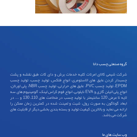
گروه صنعتی چسب دانا
شرکت شیمی کالای امرتات کلیه خدمات برش و دای کات طبق نقشه و پشت
چسبدار کردن عایق های الاستومری، انواع فلکس، تولید چسب، تولید چسب
EPDM، تولید چسب PVC، عایق های حرارتی، تولید چسب NBR، پلی اورتان،
انواع پلی اتیلن گازی و EVA نایلونی، انواع فوم کراس لینک، آلومینیوم های سه
لایه تا عرض 120 سانتیمتر با تولید چسب در ضخامت های 110، 130 و ... در
ابعاد گوناگون به صورت رول، شیت و لمینت شده در کمترین زمان ممکن را
ارائه می نماید و بالاترین کیفیت تولید و بسته بندی بخشی دیگر از قابلیت های
شرکت می باشد.
وب سایت های ما