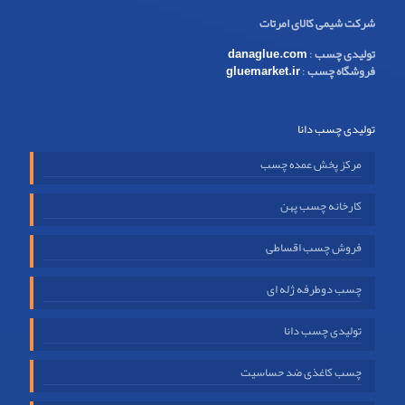
شرکت شیمی کالای امرتات
تولیدی چسب
:
danaglue.com
فروشگاه چسب
:
gluemarket.ir
تولیدی چسب دانا
مرکز پخش عمده چسب
کارخانه چسب پهن
فروش چسب اقساطی
چسب دوطرفه ژله ای
تولیدی چسب دانا
چسب کاغذی ضد حساسیت