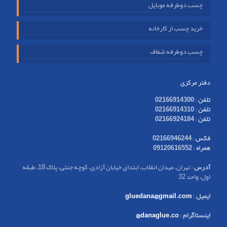
چسب دوطرفه موبایل
خرید چسب از کارخانه
چسب دوطرفه شفاف
دفتر مرکزی
تلفن
:
02166914300
تلفن
:
02166914310
تلفن
:
02166924184
فکس
:
02166946244
همراه
:
09120616552
آدرس
: تهران، میدان انقلاب، ابتدای خیابان آزادی، کوچه جنتی، پلاک 18، طبقه
اول، واحد 32
ایمیل
:
gluedana@gmail.com
اینستاگرام
:
danaglue.co@