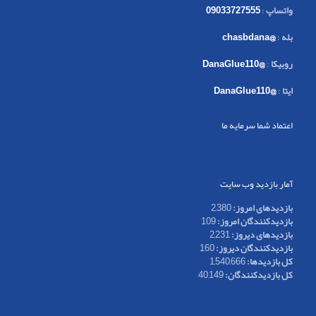
واتساپ
:
09033727555
بله
:
@chasbdana
روبیکا
:
@DanaGlue110
ایتا
:
@DanaGlue110
اعتماد شما سرمایه ما
آمار بازدید وب سایت
بازدیدهای امروز:
2,380
بازدیدکنندگان امروز:
109
بازدیدهای دیروز:
2,231
بازدیدکنندگان دیروز:
160
کل بازدیدها:
1,540,666
کل بازدیدکنند‌گان:
40,149