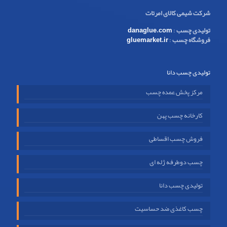
شرکت شیمی کالای امرتات
تولیدی چسب
:
danaglue.com
فروشگاه چسب
:
gluemarket.ir
تولیدی چسب دانا
مرکز پخش عمده چسب
کارخانه چسب پهن
فروش چسب اقساطی
چسب دوطرفه ژله ای
تولیدی چسب دانا
چسب کاغذی ضد حساسیت