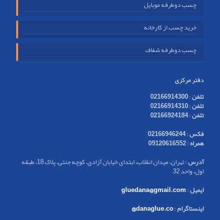
چسب دوطرفه موبایل
خرید چسب از کارخانه
چسب دوطرفه شفاف
دفتر مرکزی
تلفن
:
02166914300
تلفن
:
02166914310
تلفن
:
02166924184
فکس
:
02166946244
همراه
:
09120616552
آدرس
: تهران، میدان انقلاب، ابتدای خیابان آزادی، کوچه جنتی، پلاک 18، طبقه
اول، واحد 32
ایمیل
:
gluedana@gmail.com
اینستاگرام
:
danaglue.co@