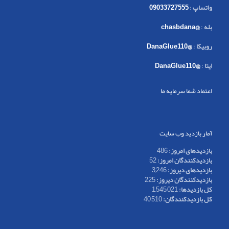
واتساپ
:
09033727555
بله
:
@chasbdana
روبیکا
:
@DanaGlue110
ایتا
:
@DanaGlue110
اعتماد شما سرمایه ما
آمار بازدید وب سایت
بازدیدهای امروز:
486
بازدیدکنندگان امروز:
52
بازدیدهای دیروز:
3,246
بازدیدکنندگان دیروز:
225
کل بازدیدها:
1,545,021
کل بازدیدکنند‌گان:
40,510