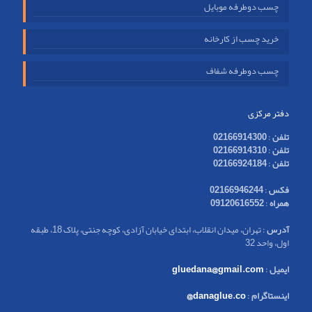
چسب دوطرفه موبایل
خرید چسب از کارخانه
چسب دوطرفه شفاف
دفتر مرکزی
تلفن
:
02166914300
تلفن
:
02166914310
تلفن
:
02166924184
فکس
:
02166946244
همراه
:
09120616552
آدرس
: تهران، میدان انقلاب، ابتدای خیابان آزادی، کوچه جنتی، پلاک 18، طبقه
اول، واحد 32
ایمیل
:
gluedana@gmail.com
اینستاگرام
:
danaglue.co@