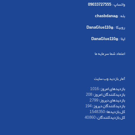
واتساپ
:
09033727555
بله
:
@chasbdana
روبیکا
:
@DanaGlue110
ایتا
:
@DanaGlue110
اعتماد شما سرمایه ما
آمار بازدید وب سایت
بازدیدهای امروز:
1,016
بازدیدکنندگان امروز:
208
بازدیدهای دیروز:
2,799
بازدیدکنندگان دیروز:
194
کل بازدیدها:
1,548,350
کل بازدیدکنند‌گان:
40,860