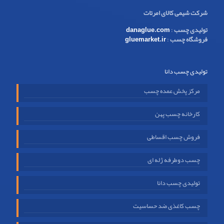
شرکت شیمی کالای امرتات
تولیدی چسب
:
danaglue.com
فروشگاه چسب
:
gluemarket.ir
تولیدی چسب دانا
مرکز پخش عمده چسب
کارخانه چسب پهن
فروش چسب اقساطی
چسب دوطرفه ژله ای
تولیدی چسب دانا
چسب کاغذی ضد حساسیت