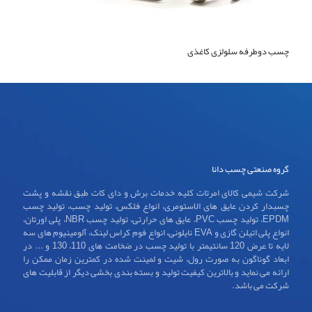
چسب دوطرفه سلولزی کاغذی
گروه صنعتی چسب دانا
شرکت شیمی کالای امرتات کلیه خدمات برش و دای کات طبق نقشه و پشت
چسبدار کردن عایق های الاستومری، انواع فلکس، تولید چسب، تولید چسب
EPDM، تولید چسب PVC، عایق های حرارتی، تولید چسب NBR، پلی اورتان،
انواع پلی اتیلن گازی و EVA نایلونی، انواع فوم کراس لینک، آلومینیوم های سه
لایه تا عرض 120 سانتیمتر با تولید چسب در ضخامت های 110، 130 و ... در
ابعاد گوناگون به صورت رول، شیت و لمینت شده در کمترین زمان ممکن را
ارائه می نماید و بالاترین کیفیت تولید و بسته بندی بخشی دیگر از قابلیت های
شرکت می باشد.