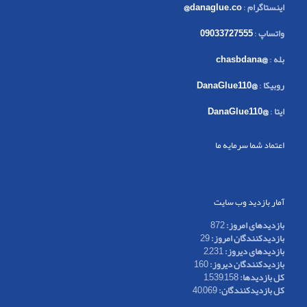
اینستاگرام
:
danaglue.co@
واتساپ
:
09033727555
بله
:
@chasbdana
روبیکا
:
@DanaGlue110
ایتا
:
@DanaGlue110
اعتماد شما سرمایه ما
آمار بازدید وب سایت
بازدیدهای امروز:
872
بازدیدکنندگان امروز:
29
بازدیدهای دیروز:
2,231
بازدیدکنندگان دیروز:
160
کل بازدیدها:
1,539,158
کل بازدیدکنند‌گان:
40,069