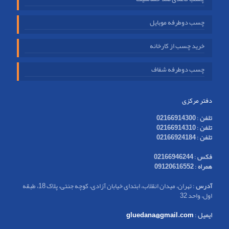
چسب دوطرفه موبایل
خرید چسب از کارخانه
چسب دوطرفه شفاف
دفتر مرکزی
تلفن
:
02166914300
تلفن
:
02166914310
تلفن
:
02166924184
فکس
:
02166946244
همراه
:
09120616552
آدرس
: تهران، میدان انقلاب، ابتدای خیابان آزادی، کوچه جنتی، پلاک 18، طبقه
اول، واحد 32
ایمیل
:
gluedana@gmail.com