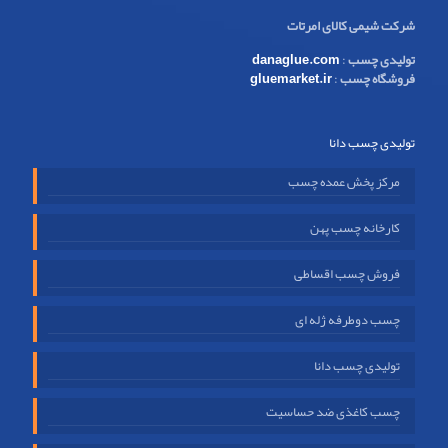
شرکت شیمی کالای امرتات
تولیدی چسب
:
danaglue.com
فروشگاه چسب
:
gluemarket.ir
تولیدی چسب دانا
مرکز پخش عمده چسب
کارخانه چسب پهن
فروش چسب اقساطی
چسب دوطرفه ژله ای
تولیدی چسب دانا
چسب کاغذی ضد حساسیت