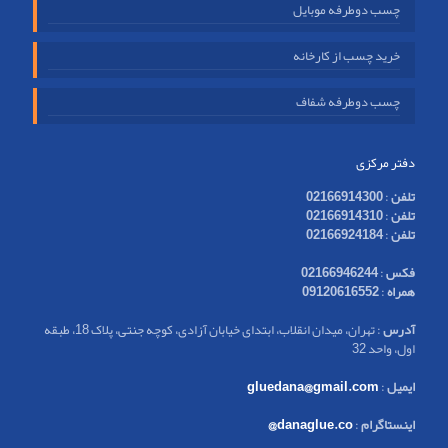
چسب دوطرفه موبایل
خرید چسب از کارخانه
چسب دوطرفه شفاف
دفتر مرکزی
تلفن
:
02166914300
تلفن
:
02166914310
تلفن
:
02166924184
فکس
:
02166946244
همراه
:
09120616552
آدرس
: تهران، میدان انقلاب، ابتدای خیابان آزادی، کوچه جنتی، پلاک 18، طبقه
اول، واحد 32
ایمیل
:
gluedana@gmail.com
اینستاگرام
:
danaglue.co@