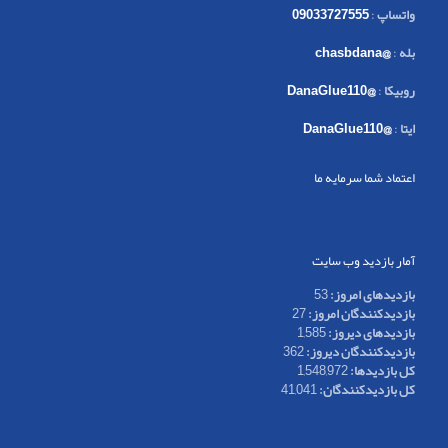
واتساپ
:
09033727555
بله
:
@chasbdana
روبیکا
:
@DanaGlue110
ایتا
:
@DanaGlue110
اعتماد شما سرمایه ما
آمار بازدید وب سایت
بازدیدهای امروز:
53
بازدیدکنندگان امروز:
27
بازدیدهای دیروز:
1,585
بازدیدکنندگان دیروز:
362
کل بازدیدها:
1,548,972
کل بازدیدکنند‌گان:
41,041