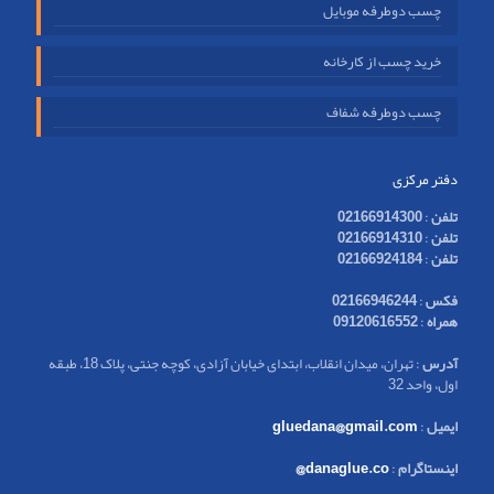
چسب دوطرفه موبایل
خرید چسب از کارخانه
چسب دوطرفه شفاف
دفتر مرکزی
تلفن
:
02166914300
تلفن
:
02166914310
تلفن
:
02166924184
فکس
:
02166946244
همراه
:
09120616552
آدرس
: تهران، میدان انقلاب، ابتدای خیابان آزادی، کوچه جنتی، پلاک 18، طبقه
اول، واحد 32
ایمیل
:
gluedana@gmail.com
اینستاگرام
:
danaglue.co@