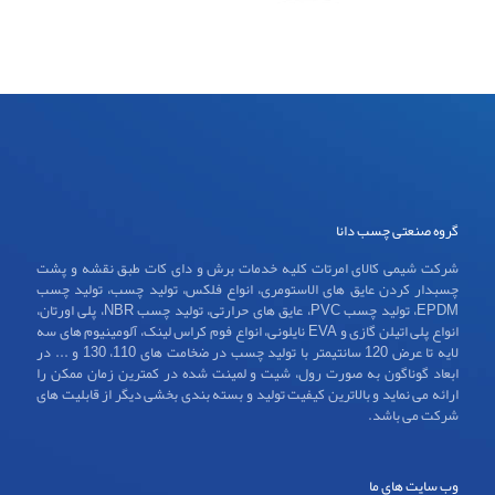
گروه صنعتی چسب دانا
شرکت شیمی کالای امرتات کلیه خدمات برش و دای کات طبق نقشه و پشت
چسبدار کردن عایق های الاستومری، انواع فلکس، تولید چسب، تولید چسب
EPDM، تولید چسب PVC، عایق های حرارتی، تولید چسب NBR، پلی اورتان،
انواع پلی اتیلن گازی و EVA نایلونی، انواع فوم کراس لینک، آلومینیوم های سه
لایه تا عرض 120 سانتیمتر با تولید چسب در ضخامت های 110، 130 و ... در
ابعاد گوناگون به صورت رول، شیت و لمینت شده در کمترین زمان ممکن را
ارائه می نماید و بالاترین کیفیت تولید و بسته بندی بخشی دیگر از قابلیت های
شرکت می باشد.
وب سایت های ما