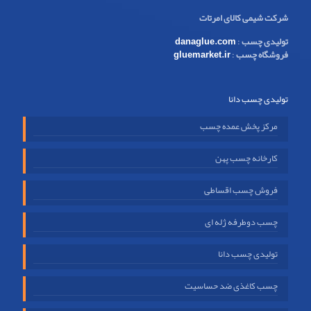
شرکت شیمی کالای امرتات
تولیدی چسب
:
danaglue.com
فروشگاه چسب
:
gluemarket.ir
تولیدی چسب دانا
مرکز پخش عمده چسب
کارخانه چسب پهن
فروش چسب اقساطی
چسب دوطرفه ژله ای
تولیدی چسب دانا
چسب کاغذی ضد حساسیت