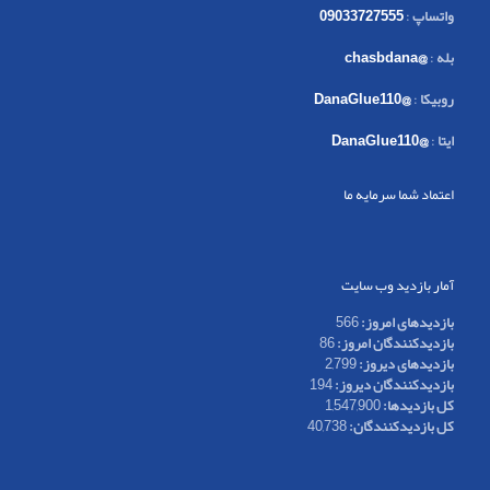
واتساپ
:
09033727555
بله
:
@chasbdana
روبیکا
:
@DanaGlue110
ایتا
:
@DanaGlue110
اعتماد شما سرمایه ما
آمار بازدید وب سایت
بازدیدهای امروز:
566
بازدیدکنندگان امروز:
86
بازدیدهای دیروز:
2,799
بازدیدکنندگان دیروز:
194
کل بازدیدها:
1,547,900
کل بازدیدکنند‌گان:
40,738