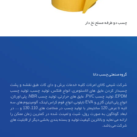
چسب دو طرفه مسلح نخ دار
گروه صنعتی چسب دانا
شرکت شیمی کالای امرتات کلیه خدمات برش و دای کات طبق نقشه و پشت
چسبدار کردن عایق های الاستومری، انواع فلکس، تولید چسب، تولید چسب
EPDM، تولید چسب PVC، عایق های حرارتی، تولید چسب NBR، پلی اورتان،
انواع پلی اتیلن گازی و EVA نایلونی، انواع فوم کراس لینک، آلومینیوم های سه
لایه تا عرض 120 سانتیمتر با تولید چسب در ضخامت های 110، 130 و ... در
ابعاد گوناگون به صورت رول، شیت و لمینت شده در کمترین زمان ممکن را
ارائه می نماید و بالاترین کیفیت تولید و بسته بندی بخشی دیگر از قابلیت های
شرکت می باشد.