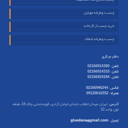
چسب دوطرفه موبایل
خرید چسب از کارخانه
چسب دوطرفه شفاف
دفتر مرکزی
تلفن
:
02166914300
تلفن
:
02166914310
تلفن
:
02166924184
فکس
:
02166946244
همراه
:
09120616552
آدرس
: تهران، میدان انقلاب، ابتدای خیابان آزادی، کوچه جنتی، پلاک 18، طبقه
اول، واحد 32
ایمیل
:
gluedana@gmail.com