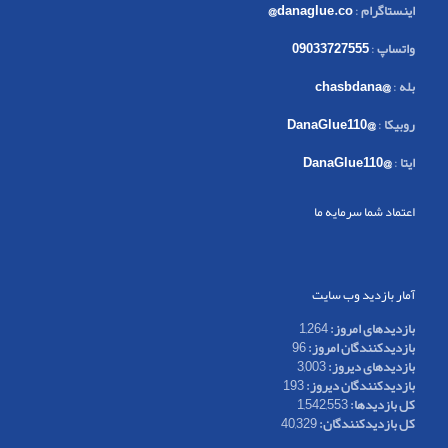
اینستاگرام
:
danaglue.co@
واتساپ
:
09033727555
بله
:
@chasbdana
روبیکا
:
@DanaGlue110
ایتا
:
@DanaGlue110
اعتماد شما سرمایه ما
آمار بازدید وب سایت
بازدیدهای امروز:
1,264
بازدیدکنندگان امروز:
96
بازدیدهای دیروز:
3,003
بازدیدکنندگان دیروز:
193
کل بازدیدها:
1,542,553
کل بازدیدکنند‌گان:
40,329