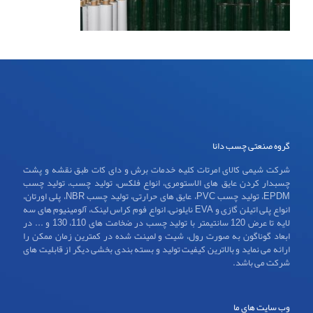
گروه صنعتی چسب دانا
شرکت شیمی کالای امرتات کلیه خدمات برش و دای کات طبق نقشه و پشت
چسبدار کردن عایق های الاستومری، انواع فلکس، تولید چسب، تولید چسب
EPDM، تولید چسب PVC، عایق های حرارتی، تولید چسب NBR، پلی اورتان،
انواع پلی اتیلن گازی و EVA نایلونی، انواع فوم کراس لینک، آلومینیوم های سه
لایه تا عرض 120 سانتیمتر با تولید چسب در ضخامت های 110، 130 و ... در
ابعاد گوناگون به صورت رول، شیت و لمینت شده در کمترین زمان ممکن را
ارائه می نماید و بالاترین کیفیت تولید و بسته بندی بخشی دیگر از قابلیت های
شرکت می باشد.
وب سایت های ما