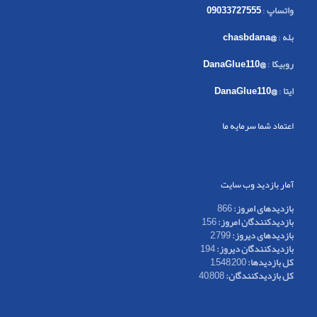
واتساپ
:
09033727555
بله
:
@chasbdana
روبیکا
:
@DanaGlue110
ایتا
:
@DanaGlue110
اعتماد شما سرمایه ما
آمار بازدید وب سایت
بازدیدهای امروز:
866
بازدیدکنندگان امروز:
156
بازدیدهای دیروز:
2,799
بازدیدکنندگان دیروز:
194
کل بازدیدها:
1,548,200
کل بازدیدکنند‌گان:
40,808