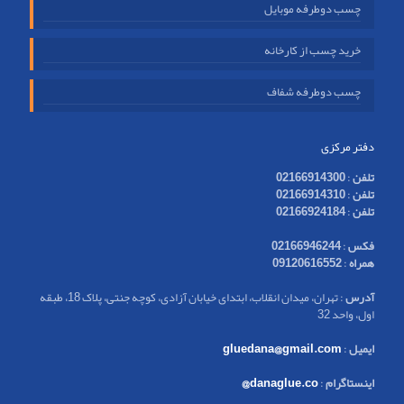
چسب دوطرفه موبایل
خرید چسب از کارخانه
چسب دوطرفه شفاف
دفتر مرکزی
تلفن
:
02166914300
تلفن
:
02166914310
تلفن
:
02166924184
فکس
:
02166946244
همراه
:
09120616552
آدرس
: تهران، میدان انقلاب، ابتدای خیابان آزادی، کوچه جنتی، پلاک 18، طبقه
اول، واحد 32
ایمیل
:
gluedana@gmail.com
اینستاگرام
:
danaglue.co@