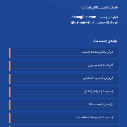
شرکت شیمی کالای امرتات
تولیدی چسب
:
danaglue.com
فروشگاه چسب
:
gluemarket.ir
تولیدی چسب دانا
مرکز پخش عمده چسب
کارخانه چسب پهن
فروش چسب اقساطی
چسب دوطرفه ژله ای
تولیدی چسب دانا
چسب کاغذی ضد حساسیت