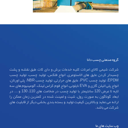
گروه صنعتی چسب دانا
شرکت شیمی کالای امرتات کلیه خدمات برش و دای کات طبق نقشه و پشت
چسبدار کردن عایق های الاستومری، انواع فلکس، تولید چسب، تولید چسب
EPDM، تولید چسب PVC، عایق های حرارتی، تولید چسب NBR، پلی اورتان،
انواع پلی اتیلن گازی و EVA نایلونی، انواع فوم کراس لینک، آلومینیوم های سه
لایه تا عرض 120 سانتیمتر با تولید چسب در ضخامت های 110، 130 و ... در
ابعاد گوناگون به صورت رول، شیت و لمینت شده در کمترین زمان ممکن را
ارائه می نماید و بالاترین کیفیت تولید و بسته بندی بخشی دیگر از قابلیت های
شرکت می باشد.
وب سایت های ما