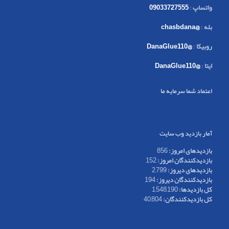
واتساپ
:
09033727555
بله
:
@chasbdana
روبیکا
:
@DanaGlue110
ایتا
:
@DanaGlue110
اعتماد شما سرمایه ما
آمار بازدید وب سایت
بازدیدهای امروز:
856
بازدیدکنندگان امروز:
152
بازدیدهای دیروز:
2,799
بازدیدکنندگان دیروز:
194
کل بازدیدها:
1,548,190
کل بازدیدکنند‌گان:
40,804