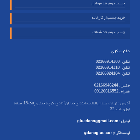
چسب دوطرفه موبایل
خرید چسب از کارخانه
چسب دوطرفه شفاف
دفتر مرکزی
تلفن
:
02166914300
تلفن
:
02166914310
تلفن
:
02166924184
فکس
:
02166946244
همراه
:
09120616552
آدرس
: تهران، میدان انقلاب، ابتدای خیابان آزادی، کوچه جنتی، پلاک 18، طبقه
اول، واحد 32
ایمیل
:
gluedana@gmail.com
اینستاگرام
:
danaglue.co@