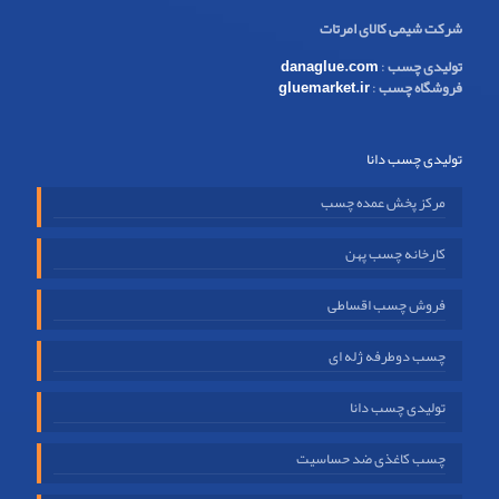
شرکت شیمی کالای امرتات
تولیدی چسب
:
danaglue.com
فروشگاه چسب
:
gluemarket.ir
تولیدی چسب دانا
مرکز پخش عمده چسب
کارخانه چسب پهن
فروش چسب اقساطی
چسب دوطرفه ژله ای
تولیدی چسب دانا
چسب کاغذی ضد حساسیت