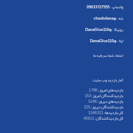
واتساپ
:
09033727555
بله
:
@chasbdana
روبیکا
:
@DanaGlue110
ایتا
:
@DanaGlue110
اعتماد شما سرمایه ما
آمار بازدید وب سایت
بازدیدهای امروز:
1,786
بازدیدکنندگان امروز:
153
بازدیدهای دیروز:
3,246
بازدیدکنندگان دیروز:
225
کل بازدیدها:
1,546,321
کل بازدیدکنند‌گان:
40,611