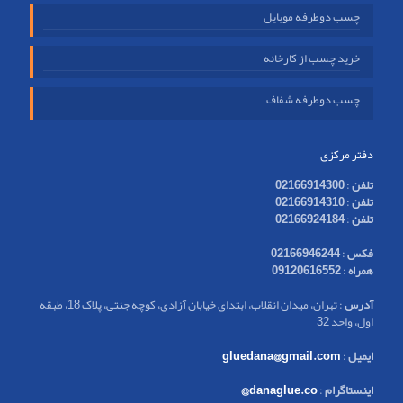
چسب دوطرفه موبایل
خرید چسب از کارخانه
چسب دوطرفه شفاف
دفتر مرکزی
تلفن
:
02166914300
تلفن
:
02166914310
تلفن
:
02166924184
فکس
:
02166946244
همراه
:
09120616552
آدرس
: تهران، میدان انقلاب، ابتدای خیابان آزادی، کوچه جنتی، پلاک 18، طبقه
اول، واحد 32
ایمیل
:
gluedana@gmail.com
اینستاگرام
:
danaglue.co@