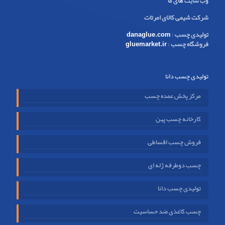
وب سایت های ما
شرکت شیمی کالای امرتات
تولیدی چسب
:
danaglue.com
فروشگاه چسب
:
gluemarket.ir
تولیدی چسب دانا
مرکز پخش عمده چسب
کارخانه چسب پهن
فروش چسب اقساطی
چسب دوطرفه ژله ای
تولیدی چسب دانا
چسب کاغذی ضد حساسیت