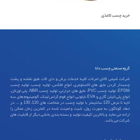
خرید چسب کاغذی
گروه صنعتی چسب دانا
شرکت شیمی کالای امرتات کلیه خدمات برش و دای کات طبق نقشه و پشت
چسبدار کردن عایق های الاستومری، انواع فلکس، تولید چسب، تولید چسب
EPDM، تولید چسب PVC، عایق های حرارتی، تولید چسب NBR، پلی اورتان،
انواع پلی اتیلن گازی و EVA نایلونی، انواع فوم کراس لینک، آلومینیوم های سه
لایه تا عرض 120 سانتیمتر با تولید چسب در ضخامت های 110، 130 و ... در
ابعاد گوناگون به صورت رول، شیت و لمینت شده در کمترین زمان ممکن را
ارائه می نماید و بالاترین کیفیت تولید و بسته بندی بخشی دیگر از قابلیت های
شرکت می باشد.