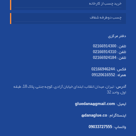
خرید چسب از کارخانه
چسب دوطرفه شفاف
دفتر مرکزی
تلفن
:
02166914300
تلفن
:
02166914310
تلفن
:
02166924184
فکس
:
02166946244
همراه
:
09120616552
آدرس
: تهران، میدان انقلاب، ابتدای خیابان آزادی، کوچه جنتی، پلاک 18، طبقه
اول، واحد 32
ایمیل
:
gluedana@gmail.com
اینستاگرام
:
danaglue.co@
واتساپ
:
09033727555