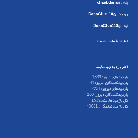
بله
:
@chasbdana
روبیکا
:
@DanaGlue110
ایتا
:
@DanaGlue110
اعتماد شما سرمایه ما
آمار بازدید وب سایت
بازدیدهای امروز:
1,336
بازدیدکنندگان امروز:
41
بازدیدهای دیروز:
2,231
بازدیدکنندگان دیروز:
160
کل بازدیدها:
1,539,622
کل بازدیدکنند‌گان:
40,081