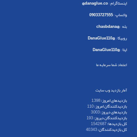
اینستاگرام
:
danaglue.co@
واتساپ
:
09033727555
بله
:
@chasbdana
روبیکا
:
@DanaGlue110
ایتا
:
@DanaGlue110
اعتماد شما سرمایه ما
آمار بازدید وب سایت
بازدیدهای امروز:
1,398
بازدیدکنندگان امروز:
110
بازدیدهای دیروز:
3,003
بازدیدکنندگان دیروز:
193
کل بازدیدها:
1,542,687
کل بازدیدکنند‌گان:
40,343