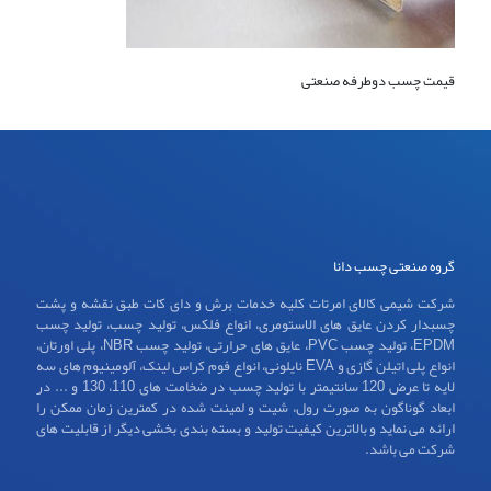
قیمت چسب دوطرفه صنعتی
گروه صنعتی چسب دانا
شرکت شیمی کالای امرتات کلیه خدمات برش و دای کات طبق نقشه و پشت
چسبدار کردن عایق های الاستومری، انواع فلکس، تولید چسب، تولید چسب
EPDM، تولید چسب PVC، عایق های حرارتی، تولید چسب NBR، پلی اورتان،
انواع پلی اتیلن گازی و EVA نایلونی، انواع فوم کراس لینک، آلومینیوم های سه
لایه تا عرض 120 سانتیمتر با تولید چسب در ضخامت های 110، 130 و ... در
ابعاد گوناگون به صورت رول، شیت و لمینت شده در کمترین زمان ممکن را
ارائه می نماید و بالاترین کیفیت تولید و بسته بندی بخشی دیگر از قابلیت های
شرکت می باشد.