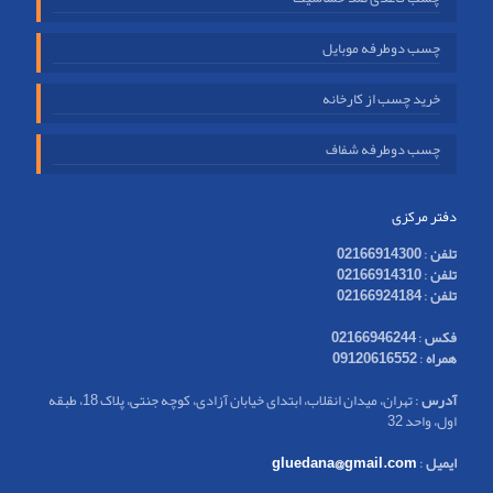
چسب دوطرفه موبایل
خرید چسب از کارخانه
چسب دوطرفه شفاف
دفتر مرکزی
تلفن
:
02166914300
تلفن
:
02166914310
تلفن
:
02166924184
فکس
:
02166946244
همراه
:
09120616552
آدرس
: تهران، میدان انقلاب، ابتدای خیابان آزادی، کوچه جنتی، پلاک 18، طبقه
اول، واحد 32
ایمیل
:
gluedana@gmail.com