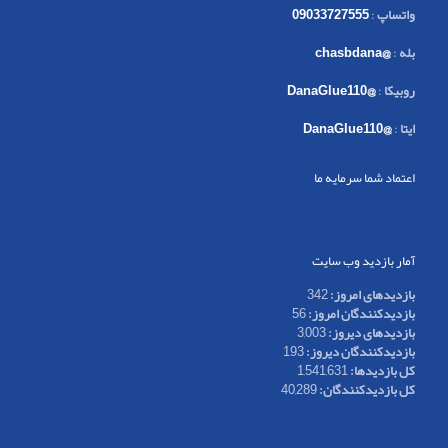
واتساپ
:
09033727555
بله
:
@chasbdana
روبیکا
:
@DanaGlue110
ایتا
:
@DanaGlue110
اعتماد شما سرمایه ما
آمار بازدید وب سایت
بازدیدهای امروز:
342
بازدیدکنندگان امروز:
56
بازدیدهای دیروز:
3,003
بازدیدکنندگان دیروز:
193
کل بازدیدها:
1,541,631
کل بازدیدکنند‌گان:
40,289