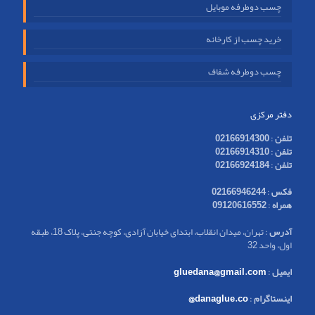
چسب دوطرفه موبایل
خرید چسب از کارخانه
چسب دوطرفه شفاف
دفتر مرکزی
تلفن
:
02166914300
تلفن
:
02166914310
تلفن
:
02166924184
فکس
:
02166946244
همراه
:
09120616552
آدرس
: تهران، میدان انقلاب، ابتدای خیابان آزادی، کوچه جنتی، پلاک 18، طبقه
اول، واحد 32
ایمیل
:
gluedana@gmail.com
اینستاگرام
:
danaglue.co@