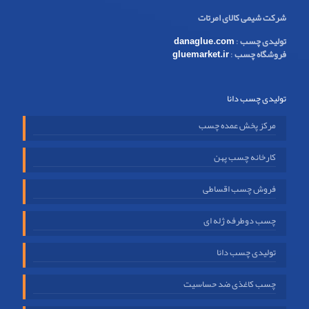
شرکت شیمی کالای امرتات
تولیدی چسب
:
danaglue.com
فروشگاه چسب
:
gluemarket.ir
تولیدی چسب دانا
مرکز پخش عمده چسب
کارخانه چسب پهن
فروش چسب اقساطی
چسب دوطرفه ژله ای
تولیدی چسب دانا
چسب کاغذی ضد حساسیت