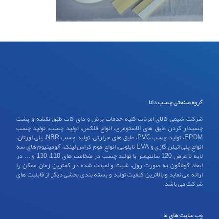
گروه صنعتی چسب دانا
شرکت شیمی کالای امرتات کلیه خدمات برش و دای کات طبق نقشه و پشت
چسبدار کردن عایق های الاستومری، انواع فلکس، تولید چسب، تولید چسب
EPDM، تولید چسب PVC، عایق های حرارتی، تولید چسب NBR، پلی اورتان،
انواع پلی اتیلن گازی و EVA نایلونی، انواع فوم کراس لینک، آلومینیوم های سه
لایه تا عرض 120 سانتیمتر با تولید چسب در ضخامت های 110، 130 و ... در
ابعاد گوناگون به صورت رول، شیت و لمینت شده در کمترین زمان ممکن را
ارائه می نماید و بالاترین کیفیت تولید و بسته بندی بخشی دیگر از قابلیت های
شرکت می باشد.
وب سایت های ما