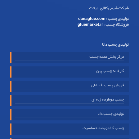
شرکت شیمی کالای امرتات
تولیدی چسب
:
danaglue.com
فروشگاه چسب
:
gluemarket.ir
تولیدی چسب دانا
مرکز پخش عمده چسب
کارخانه چسب پهن
فروش چسب اقساطی
چسب دوطرفه ژله ای
تولیدی چسب دانا
چسب کاغذی ضد حساسیت