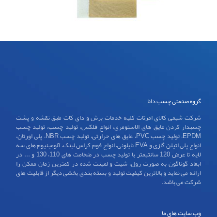
گروه صنعتی چسب دانا
شرکت شیمی کالای امرتات کلیه خدمات برش و دای کات طبق نقشه و پشت
چسبدار کردن عایق های الاستومری، انواع فلکس، تولید چسب، تولید چسب
EPDM، تولید چسب PVC، عایق های حرارتی، تولید چسب NBR، پلی اورتان،
انواع پلی اتیلن گازی و EVA نایلونی، انواع فوم کراس لینک، آلومینیوم های سه
لایه تا عرض 120 سانتیمتر با تولید چسب در ضخامت های 110، 130 و ... در
ابعاد گوناگون به صورت رول، شیت و لمینت شده در کمترین زمان ممکن را
ارائه می نماید و بالاترین کیفیت تولید و بسته بندی بخشی دیگر از قابلیت های
شرکت می باشد.
وب سایت های ما