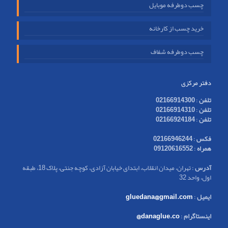
چسب دوطرفه موبایل
خرید چسب از کارخانه
چسب دوطرفه شفاف
دفتر مرکزی
تلفن
:
02166914300
تلفن
:
02166914310
تلفن
:
02166924184
فکس
:
02166946244
همراه
:
09120616552
آدرس
: تهران، میدان انقلاب، ابتدای خیابان آزادی، کوچه جنتی، پلاک 18، طبقه
اول، واحد 32
ایمیل
:
gluedana@gmail.com
اینستاگرام
:
danaglue.co@