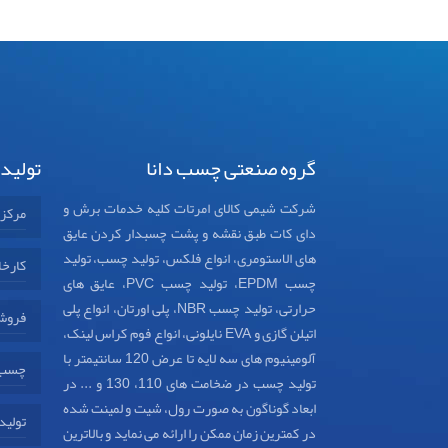
گروه صنعتی چسب دانا
تولید
شرکت شیمی کالای امرتات کلیه خدمات برش و
مرکز
دای کات طبق نقشه و پشت چسبدار کردن عایق
های الاستومری، انواع فلکس، تولید چسب، تولید
کارخا
چسب EPDM، تولید چسب PVC، عایق های
حرارتی، تولید چسب NBR، پلی اورتان، انواع پلی
فروش
اتیلن گازی و EVA نایلونی، انواع فوم کراس لینک،
آلومینیوم های سه لایه تا عرض 120 سانتیمتر با
چسب د
تولید چسب در ضخامت های 110، 130 و ... در
ابعاد گوناگون به صورت رول، شیت و لمینت شده
تولید
در کمترین زمان ممکن را ارائه می نماید و بالاترین