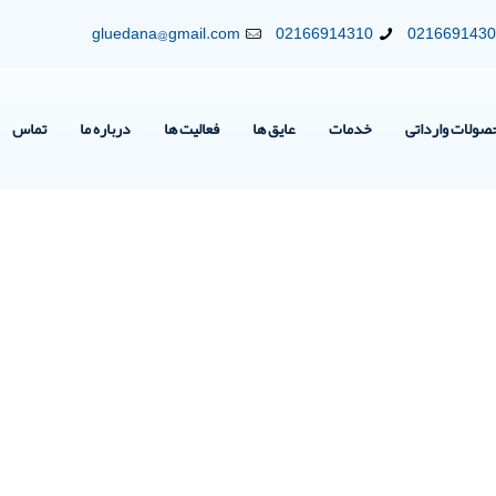
gluedana@gmail.com
02166914310
021669143
صولات وارداتی
خدمات
عایق ها
فعالیت ها
درباره ما
تماس