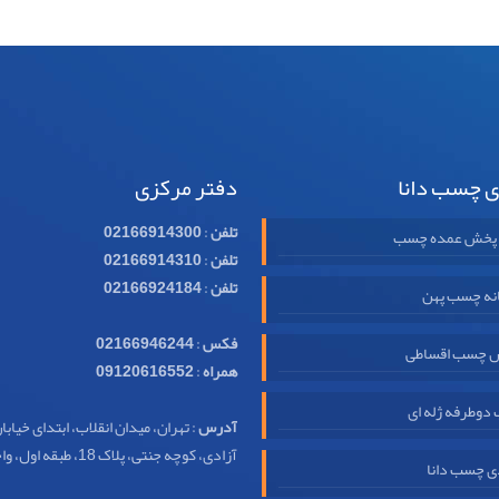
ی چسب دانا
دفتر مرکزی
تلفن
:
02166914300
 پخش عمده چسب
تلفن
:
02166914310
تلفن
:
02166924184
نه چسب پهن
فکس
:
02166946244
 چسب اقساطی
همراه
:
09120616552
وطرفه ژله ای
آدرس
: تهران، میدان انقلاب، ابتدای خیابا
آزادی، کوچه جنتی، پلاک 18، طبقه اول، واحد 32
ی چسب دانا