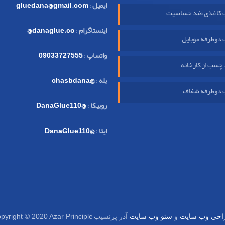
ایمیل
:
gluedana@gmail.com
کاغذی ضد حساسیت
اینستاگرام
:
danaglue.co@
دوطرفه موبایل
واتساپ
:
09033727555
چسب از کارخانه
بله
:
@chasbdana
دوطرفه شفاف
روبیکا
:
@DanaGlue110
ایتا
:
@DanaGlue110
pyright © 2020 Azar Principle
احی وب سایت
و
سئو وب سایت
آذر پرنسیب