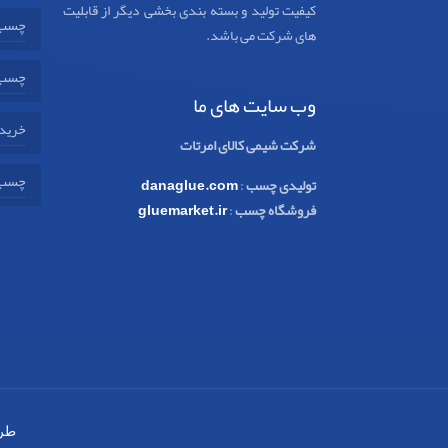
کیفیت تولید و بسته بندی بخشی دیگر از قابلیت
چسب 
های شرکت می باشد.
چسب 
وب سایت های ما
خرید 
شرکت شیمی کالای امرتات
چسب 
تولیدی چسب
:
danaglue.com
فروشگاه چسب
:
gluemarket.ir
طر