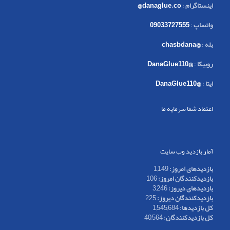
اینستاگرام
:
danaglue.co@
واتساپ
:
09033727555
بله
:
@chasbdana
روبیکا
:
@DanaGlue110
ایتا
:
@DanaGlue110
اعتماد شما سرمایه ما
آمار بازدید وب سایت
بازدیدهای امروز:
1,149
بازدیدکنندگان امروز:
106
بازدیدهای دیروز:
3,246
بازدیدکنندگان دیروز:
225
کل بازدیدها:
1,545,684
کل بازدیدکنند‌گان:
40,564