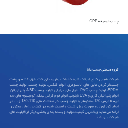
چسب دوطرفه OPP
گروه صنعتی چسب دانا
شرکت شیمی کالای امرتات کلیه خدمات برش و دای کات طبق نقشه و پشت
چسبدار کردن عایق های الاستومری، انواع فلکس، تولید چسب، تولید چسب
EPDM، تولید چسب PVC، عایق های حرارتی، تولید چسب NBR، پلی اورتان،
انواع پلی اتیلن گازی و EVA نایلونی، انواع فوم کراس لینک، آلومینیوم های سه
لایه تا عرض 120 سانتیمتر با تولید چسب در ضخامت های 110، 130 و ... در
ابعاد گوناگون به صورت رول، شیت و لمینت شده در کمترین زمان ممکن را
ارائه می نماید و بالاترین کیفیت تولید و بسته بندی بخشی دیگر از قابلیت های
شرکت می باشد.