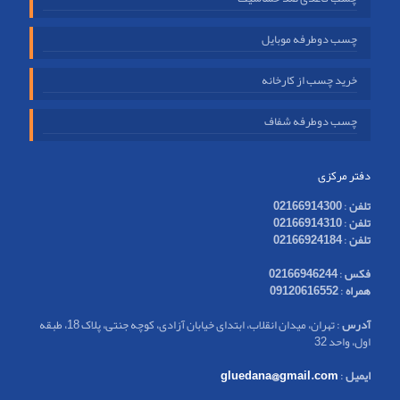
چسب دوطرفه موبایل
خرید چسب از کارخانه
چسب دوطرفه شفاف
دفتر مرکزی
تلفن
:
02166914300
تلفن
:
02166914310
تلفن
:
02166924184
فکس
:
02166946244
همراه
:
09120616552
آدرس
: تهران، میدان انقلاب، ابتدای خیابان آزادی، کوچه جنتی، پلاک 18، طبقه
اول، واحد 32
ایمیل
:
gluedana@gmail.com