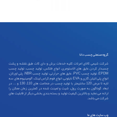
گروه صنعتی چسب دانا
شرکت شیمی کالای امرتات کلیه خدمات برش و دای کات طبق نقشه و پشت
چسبدار کردن عایق های الاستومری، انواع فلکس، تولید چسب، تولید چسب
EPDM، تولید چسب PVC، عایق های حرارتی، تولید چسب NBR، پلی اورتان،
انواع پلی اتیلن گازی و EVA نایلونی، انواع فوم کراس لینک، آلومینیوم های سه
لایه تا عرض 120 سانتیمتر با تولید چسب در ضخامت های 110، 130 و ... در
ابعاد گوناگون به صورت رول، شیت و لمینت شده در کمترین زمان ممکن را
ارائه می نماید و بالاترین کیفیت تولید و بسته بندی بخشی دیگر از قابلیت های
شرکت می باشد.
وب سایت های ما