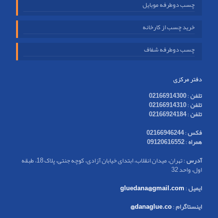
چسب دوطرفه موبایل
خرید چسب از کارخانه
چسب دوطرفه شفاف
دفتر مرکزی
تلفن
:
02166914300
تلفن
:
02166914310
تلفن
:
02166924184
فکس
:
02166946244
همراه
:
09120616552
آدرس
: تهران، میدان انقلاب، ابتدای خیابان آزادی، کوچه جنتی، پلاک 18، طبقه
اول، واحد 32
ایمیل
:
gluedana@gmail.com
اینستاگرام
:
danaglue.co@