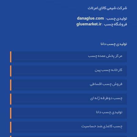
شرکت شیمی کالای امرتات
تولیدی چسب
:
danaglue.com
فروشگاه چسب
:
gluemarket.ir
تولیدی چسب دانا
مرکز پخش عمده چسب
کارخانه چسب پهن
فروش چسب اقساطی
چسب دوطرفه ژله ای
تولیدی چسب دانا
چسب کاغذی ضد حساسیت