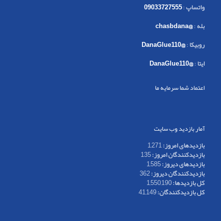
واتساپ
:
09033727555
بله
:
@chasbdana
روبیکا
:
@DanaGlue110
ایتا
:
@DanaGlue110
اعتماد شما سرمایه ما
آمار بازدید وب سایت
بازدیدهای امروز:
1,271
بازدیدکنندگان امروز:
135
بازدیدهای دیروز:
1,585
بازدیدکنندگان دیروز:
362
کل بازدیدها:
1,550,190
کل بازدیدکنند‌گان:
41,149