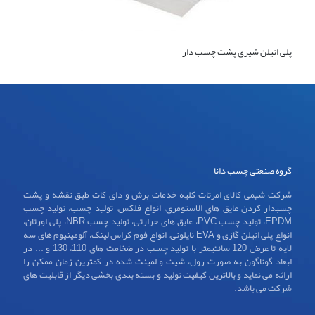
پلی اتیلن شیری پشت چسب دار
گروه صنعتی چسب دانا
شرکت شیمی کالای امرتات کلیه خدمات برش و دای کات طبق نقشه و پشت
چسبدار کردن عایق های الاستومری، انواع فلکس، تولید چسب، تولید چسب
EPDM، تولید چسب PVC، عایق های حرارتی، تولید چسب NBR، پلی اورتان،
انواع پلی اتیلن گازی و EVA نایلونی، انواع فوم کراس لینک، آلومینیوم های سه
لایه تا عرض 120 سانتیمتر با تولید چسب در ضخامت های 110، 130 و ... در
ابعاد گوناگون به صورت رول، شیت و لمینت شده در کمترین زمان ممکن را
ارائه می نماید و بالاترین کیفیت تولید و بسته بندی بخشی دیگر از قابلیت های
شرکت می باشد.