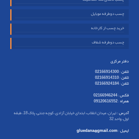
چسب دوطرفه موبایل
خرید چسب از کارخانه
چسب دوطرفه شفاف
دفتر مرکزی
تلفن
:
02166914300
تلفن
:
02166914310
تلفن
:
02166924184
فکس
:
02166946244
همراه
:
09120616552
آدرس
: تهران، میدان انقلاب، ابتدای خیابان آزادی، کوچه جنتی، پلاک 18، طبقه
اول، واحد 32
ایمیل
:
gluedana@gmail.com