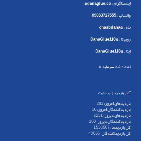
اینستاگرام
:
danaglue.co@
واتساپ
:
09033727555
بله
:
@chasbdana
روبیکا
:
@DanaGlue110
ایتا
:
@DanaGlue110
اعتماد شما سرمایه ما
آمار بازدید وب سایت
بازدیدهای امروز:
281
بازدیدکنندگان امروز:
16
بازدیدهای دیروز:
2,231
بازدیدکنندگان دیروز:
160
کل بازدیدها:
1,538,567
کل بازدیدکنند‌گان:
40,056