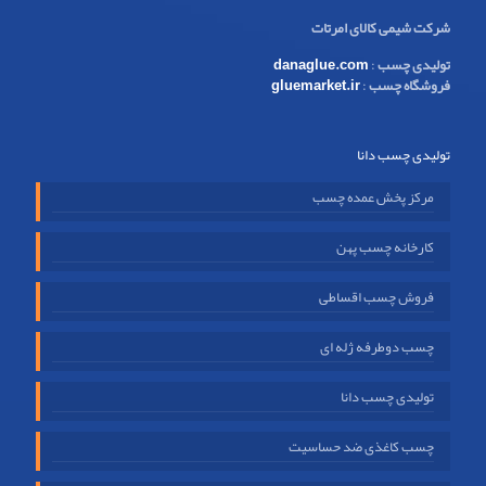
شرکت شیمی کالای امرتات
تولیدی چسب
:
danaglue.com
فروشگاه چسب
:
gluemarket.ir
تولیدی چسب دانا
مرکز پخش عمده چسب
کارخانه چسب پهن
فروش چسب اقساطی
چسب دوطرفه ژله ای
تولیدی چسب دانا
چسب کاغذی ضد حساسیت