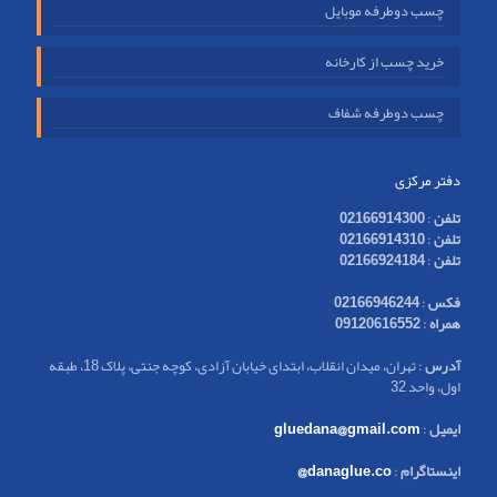
چسب دوطرفه موبایل
خرید چسب از کارخانه
چسب دوطرفه شفاف
دفتر مرکزی
تلفن
:
02166914300
تلفن
:
02166914310
تلفن
:
02166924184
فکس
:
02166946244
همراه
:
09120616552
آدرس
: تهران، میدان انقلاب، ابتدای خیابان آزادی، کوچه جنتی، پلاک 18، طبقه
اول، واحد 32
ایمیل
:
gluedana@gmail.com
اینستاگرام
:
danaglue.co@