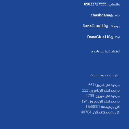
واتساپ
:
09033727555
بله
:
@chasbdana
روبیکا
:
@DanaGlue110
ایتا
:
@DanaGlue110
اعتماد شما سرمایه ما
آمار بازدید وب سایت
بازدیدهای امروز:
667
بازدیدکنندگان امروز:
112
بازدیدهای دیروز:
2,799
بازدیدکنندگان دیروز:
194
کل بازدیدها:
1,548,001
کل بازدیدکنند‌گان:
40,764