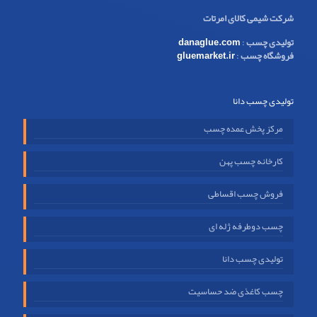
شرکت شیمی کالای امرتات
تولیدی چسب
:
danaglue.com
فروشگاه چسب
:
gluemarket.ir
تولیدی چسب دانا
مرکز پخش عمده چسب
کارخانه چسب پهن
فروش چسب اقساطی
چسب دوطرفه ژله ای
تولیدی چسب دانا
چسب کاغذی ضد حساسیت