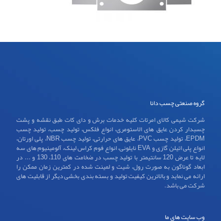
گروه صنعتی چسب دانا
شرکت شیمی کالای امرتات کلیه خدمات برش و دای کات طبق نقشه و پشت
چسبدار کردن عایق های الاستومری، انواع فلکس، تولید چسب، تولید چسب
EPDM، تولید چسب PVC، عایق های حرارتی، تولید چسب NBR، پلی اورتان،
انواع پلی اتیلن گازی و EVA نایلونی، انواع فوم کراس لینک، آلومینیوم های سه
لایه تا عرض 120 سانتیمتر با تولید چسب در ضخامت های 110، 130 و ... در
ابعاد گوناگون به صورت رول، شیت و لمینت شده در کمترین زمان ممکن را
ارائه می نماید و بالاترین کیفیت تولید و بسته بندی بخشی دیگر از قابلیت های
شرکت می باشد.
وب سایت های ما