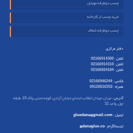
چسب دوطرفه موبایل
خرید چسب از کارخانه
چسب دوطرفه شفاف
دفتر مرکزی
تلفن
:
02166914300
تلفن
:
02166914310
تلفن
:
02166924184
فکس
:
02166946244
همراه
:
09120616552
آدرس
: تهران، میدان انقلاب، ابتدای خیابان آزادی، کوچه جنتی، پلاک 18، طبقه
اول، واحد 32
ایمیل
:
gluedana@gmail.com
اینستاگرام
:
danaglue.co@