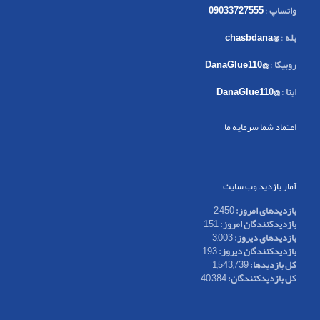
واتساپ
:
09033727555
بله
:
@chasbdana
روبیکا
:
@DanaGlue110
ایتا
:
@DanaGlue110
اعتماد شما سرمایه ما
آمار بازدید وب سایت
بازدیدهای امروز:
2,450
بازدیدکنندگان امروز:
151
بازدیدهای دیروز:
3,003
بازدیدکنندگان دیروز:
193
کل بازدیدها:
1,543,739
کل بازدیدکنند‌گان:
40,384