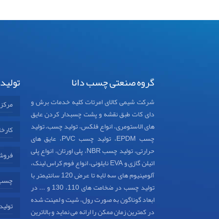
گروه صنعتی چسب دانا
تولید
شرکت شیمی کالای امرتات کلیه خدمات برش و
مرکز
دای کات طبق نقشه و پشت چسبدار کردن عایق
های الاستومری، انواع فلکس، تولید چسب، تولید
کارخا
چسب EPDM، تولید چسب PVC، عایق های
حرارتی، تولید چسب NBR، پلی اورتان، انواع پلی
فروش
اتیلن گازی و EVA نایلونی، انواع فوم کراس لینک،
آلومینیوم های سه لایه تا عرض 120 سانتیمتر با
چسب د
تولید چسب در ضخامت های 110، 130 و ... در
ابعاد گوناگون به صورت رول، شیت و لمینت شده
تولید
در کمترین زمان ممکن را ارائه می نماید و بالاترین