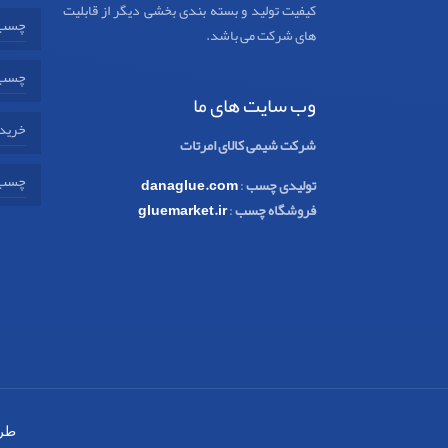
کیفیت تولید و بسته بندی بخشی دیگر از قابلیت
چسب 
های شرکت می باشد.
چسب 
وب سایت های ما
خرید 
شرکت شیمی کالای امرتات
چسب 
تولیدی چسب
:
danaglue.com
فروشگاه چسب
:
gluemarket.ir
طر