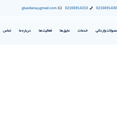
gluedana@gmail.com
02166914310
021669143
صولات وارداتی
خدمات
عایق ها
فعالیت ها
درباره ما
تماس