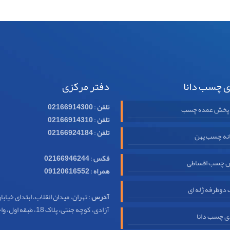
ی چسب دانا
دفتر مرکزی
تلفن
:
02166914300
 پخش عمده چسب
تلفن
:
02166914310
تلفن
:
02166924184
نه چسب پهن
فکس
:
02166946244
 چسب اقساطی
همراه
:
09120616552
وطرفه ژله ای
آدرس
: تهران، میدان انقلاب، ابتدای خیابا
آزادی، کوچه جنتی، پلاک 18، طبقه اول، واحد 32
ی چسب دانا