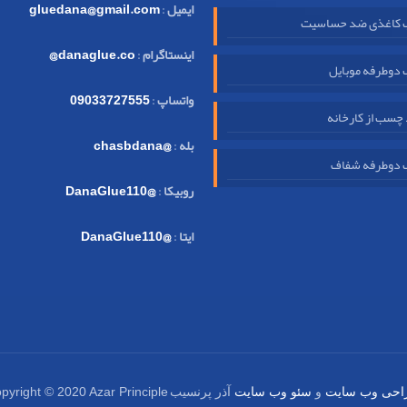
ایمیل
:
gluedana@gmail.com
کاغذی ضد حساسیت
اینستاگرام
:
danaglue.co@
دوطرفه موبایل
واتساپ
:
09033727555
چسب از کارخانه
بله
:
@chasbdana
دوطرفه شفاف
روبیکا
:
@DanaGlue110
ایتا
:
@DanaGlue110
pyright © 2020 Azar Principle
احی وب سایت
و
سئو وب سایت
آذر پرنسیب