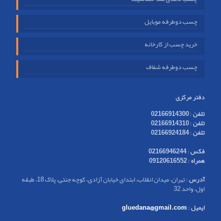
چسب دوطرفه موبایل
خرید چسب از کارخانه
چسب دوطرفه شفاف
دفتر مرکزی
تلفن
:
02166914300
تلفن
:
02166914310
تلفن
:
02166924184
فکس
:
02166946244
همراه
:
09120616552
آدرس
: تهران، میدان انقلاب، ابتدای خیابان آزادی، کوچه جنتی، پلاک 18، طبقه
اول، واحد 32
ایمیل
:
gluedana@gmail.com