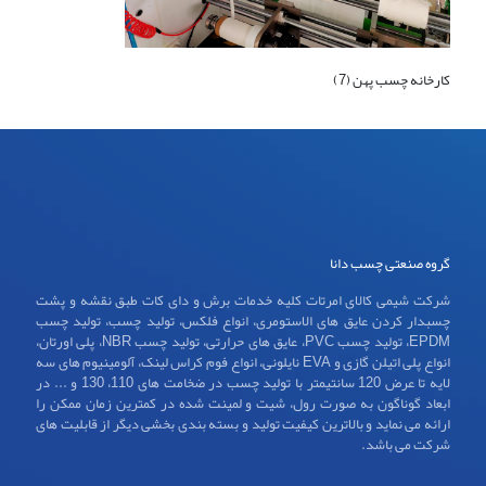
کارخانه چسب پهن (7)
گروه صنعتی چسب دانا
شرکت شیمی کالای امرتات کلیه خدمات برش و دای کات طبق نقشه و پشت
چسبدار کردن عایق های الاستومری، انواع فلکس، تولید چسب، تولید چسب
EPDM، تولید چسب PVC، عایق های حرارتی، تولید چسب NBR، پلی اورتان،
انواع پلی اتیلن گازی و EVA نایلونی، انواع فوم کراس لینک، آلومینیوم های سه
لایه تا عرض 120 سانتیمتر با تولید چسب در ضخامت های 110، 130 و ... در
ابعاد گوناگون به صورت رول، شیت و لمینت شده در کمترین زمان ممکن را
ارائه می نماید و بالاترین کیفیت تولید و بسته بندی بخشی دیگر از قابلیت های
شرکت می باشد.