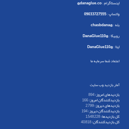
اینستاگرام
:
danaglue.co@
واتساپ
:
09033727555
بله
:
@chasbdana
روبیکا
:
@DanaGlue110
ایتا
:
@DanaGlue110
اعتماد شما سرمایه ما
آمار بازدید وب سایت
بازدیدهای امروز:
894
بازدیدکنندگان امروز:
166
بازدیدهای دیروز:
2,799
بازدیدکنندگان دیروز:
194
کل بازدیدها:
1,548,228
کل بازدیدکنند‌گان:
40,818