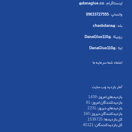
اینستاگرام
:
danaglue.co@
واتساپ
:
09033727555
بله
:
@chasbdana
روبیکا
:
@DanaGlue110
ایتا
:
@DanaGlue110
اعتماد شما سرمایه ما
آمار بازدید وب سایت
بازدیدهای امروز:
1,439
بازدیدکنندگان امروز:
81
بازدیدهای دیروز:
2,231
بازدیدکنندگان دیروز:
160
کل بازدیدها:
1,539,725
کل بازدیدکنند‌گان:
40,121