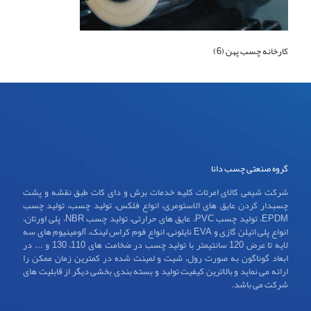
کارخانه چسب پهن (6)
گروه صنعتی چسب دانا
شرکت شیمی کالای امرتات کلیه خدمات برش و دای کات طبق نقشه و پشت
چسبدار کردن عایق های الاستومری، انواع فلکس، تولید چسب، تولید چسب
EPDM، تولید چسب PVC، عایق های حرارتی، تولید چسب NBR، پلی اورتان،
انواع پلی اتیلن گازی و EVA نایلونی، انواع فوم کراس لینک، آلومینیوم های سه
لایه تا عرض 120 سانتیمتر با تولید چسب در ضخامت های 110، 130 و ... در
ابعاد گوناگون به صورت رول، شیت و لمینت شده در کمترین زمان ممکن را
ارائه می نماید و بالاترین کیفیت تولید و بسته بندی بخشی دیگر از قابلیت های
شرکت می باشد.