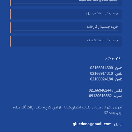
چسب دوطرفه موبایل
خرید چسب از کارخانه
چسب دوطرفه شفاف
دفتر مرکزی
تلفن
:
02166914300
تلفن
:
02166914310
تلفن
:
02166924184
فکس
:
02166946244
همراه
:
09120616552
آدرس
: تهران، میدان انقلاب، ابتدای خیابان آزادی، کوچه جنتی، پلاک 18، طبقه
اول، واحد 32
ایمیل
:
gluedana@gmail.com