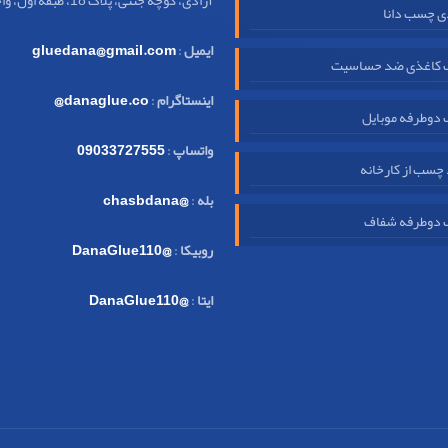
آزادی، کوچه جنتی، پلاک 18، طبقه اول، واحد 32
ی چسب دانا
ایمیل
:
gluedana@gmail.com
کاغذی ضد حساسیت
اینستاگرام
:
danaglue.co@
دوطرفه موبایل
واتساپ
:
09033727555
چسب از کارخانه
بله
:
@chasbdana
دوطرفه شفاف
روبیکا
:
@DanaGlue110
ایتا
:
@DanaGlue110