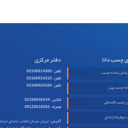
ی چسب دانا
دفتر مرکزی
تلفن
:
02166914300
 پخش عمده چسب
تلفن
:
02166914310
تلفن
:
02166924184
نه چسب پهن
فکس
:
02166946244
 چسب اقساطی
همراه
:
09120616552
وطرفه ژله ای
آدرس
: تهران، میدان انقلاب، ابتدای خیابا