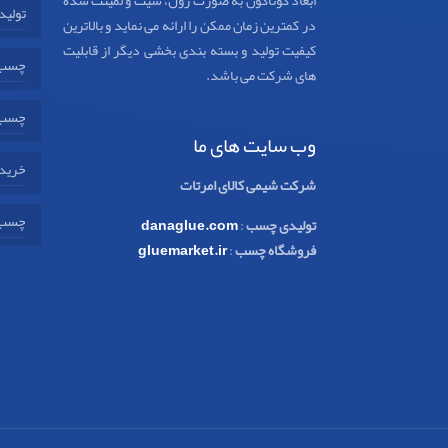
ابعاد گوناگون به صورت رول، شیت و لمینت شده
تولید
در کمترین زمان ممکن را ارائه می نماید و بالاترین
کیفیت تولید و بسته بندی بخشی دیگر از قابلیت
چسب 
های شرکت می باشد.
چسب 
وب سایت های ما
خرید 
شرکت شیمی کالای امرتات
چسب 
تولیدی چسب
:
danaglue.com
فروشگاه چسب
:
gluemarket.ir