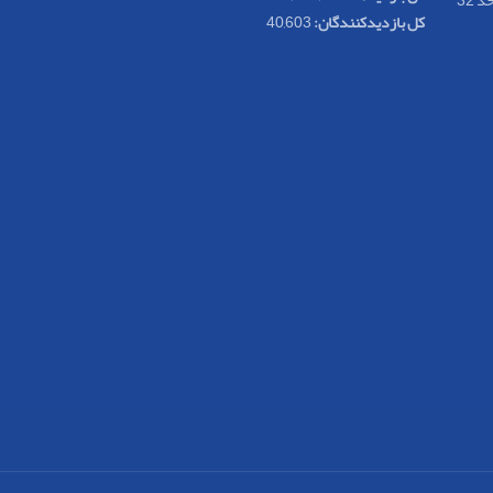
کل بازدیدکنند‌گان:
40,603