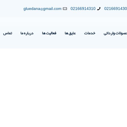
gluedana@gmail.com
02166914310
021669143
صولات وارداتی
خدمات
عایق ها
فعالیت ها
درباره ما
تماس