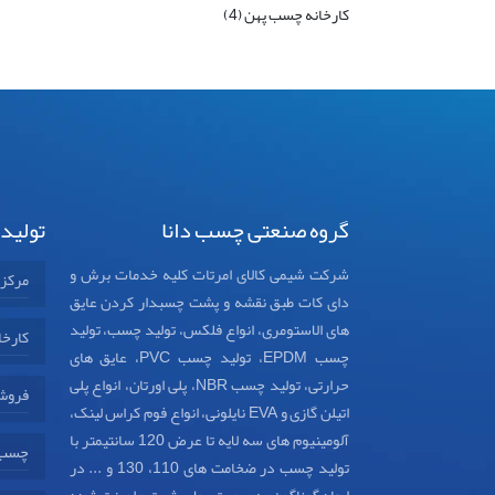
کارخانه چسب پهن (4)
گروه صنعتی چسب دانا
تولید
شرکت شیمی کالای امرتات کلیه خدمات برش و
مرکز
دای کات طبق نقشه و پشت چسبدار کردن عایق
های الاستومری، انواع فلکس، تولید چسب، تولید
کارخا
چسب EPDM، تولید چسب PVC، عایق های
حرارتی، تولید چسب NBR، پلی اورتان، انواع پلی
فروش
اتیلن گازی و EVA نایلونی، انواع فوم کراس لینک،
آلومینیوم های سه لایه تا عرض 120 سانتیمتر با
چسب د
تولید چسب در ضخامت های 110، 130 و ... در