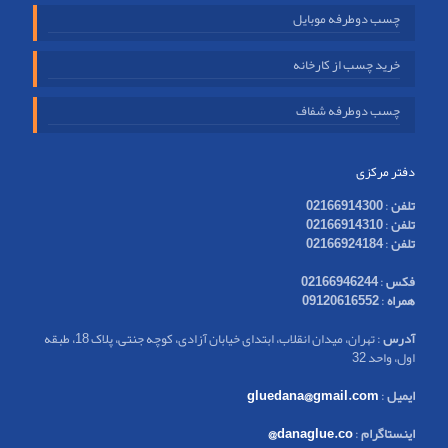
چسب دوطرفه موبایل
خرید چسب از کارخانه
چسب دوطرفه شفاف
دفتر مرکزی
تلفن
:
02166914300
تلفن
:
02166914310
تلفن
:
02166924184
فکس
:
02166946244
همراه
:
09120616552
آدرس
: تهران، میدان انقلاب، ابتدای خیابان آزادی، کوچه جنتی، پلاک 18، طبقه
اول، واحد 32
ایمیل
:
gluedana@gmail.com
اینستاگرام
:
danaglue.co@