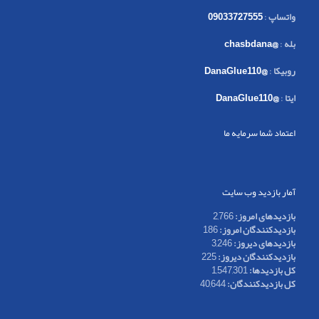
واتساپ
:
09033727555
بله
:
@chasbdana
روبیکا
:
@DanaGlue110
ایتا
:
@DanaGlue110
اعتماد شما سرمایه ما
آمار بازدید وب سایت
بازدیدهای امروز:
2,766
بازدیدکنندگان امروز:
186
بازدیدهای دیروز:
3,246
بازدیدکنندگان دیروز:
225
کل بازدیدها:
1,547,301
کل بازدیدکنند‌گان:
40,644