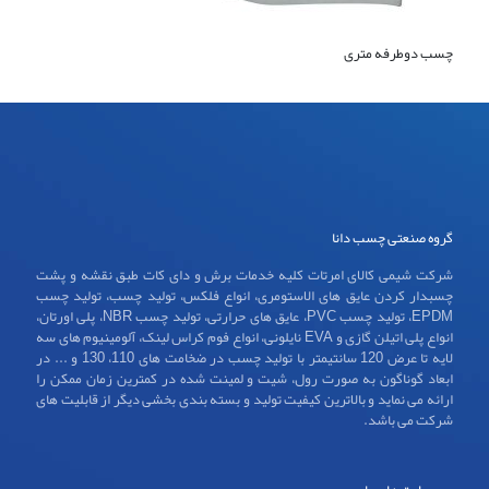
چسب دوطرفه متری
گروه صنعتی چسب دانا
شرکت شیمی کالای امرتات کلیه خدمات برش و دای کات طبق نقشه و پشت
چسبدار کردن عایق های الاستومری، انواع فلکس، تولید چسب، تولید چسب
EPDM، تولید چسب PVC، عایق های حرارتی، تولید چسب NBR، پلی اورتان،
انواع پلی اتیلن گازی و EVA نایلونی، انواع فوم کراس لینک، آلومینیوم های سه
لایه تا عرض 120 سانتیمتر با تولید چسب در ضخامت های 110، 130 و ... در
ابعاد گوناگون به صورت رول، شیت و لمینت شده در کمترین زمان ممکن را
ارائه می نماید و بالاترین کیفیت تولید و بسته بندی بخشی دیگر از قابلیت های
شرکت می باشد.