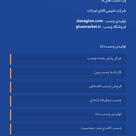
وب سایت های ما
شرکت شیمی کالای امرتات
تولیدی چسب
:
danaglue.com
فروشگاه چسب
:
gluemarket.ir
تولیدی چسب دانا
مرکز پخش عمده چسب
کارخانه چسب پهن
فروش چسب اقساطی
چسب دوطرفه ژله ای
تولیدی چسب دانا
چسب کاغذی ضد حساسیت